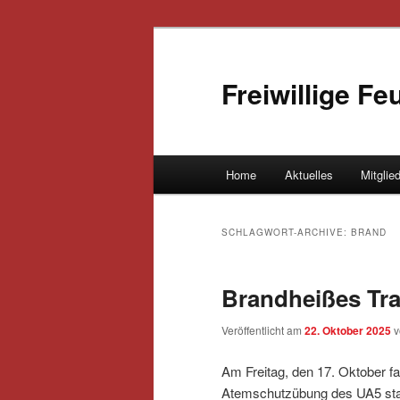
Freiwillige F
Hauptmenü
Home
Aktuelles
Mitglie
Zum Inhalt wechseln
Zum sekundären Inhalt wec
SCHLAGWORT-ARCHIVE:
BRAND
Brandheißes Trai
Veröffentlicht am
22. Oktober 2025
Am Freitag, den 17. Oktober fa
Atemschutzübung des UA5 stat