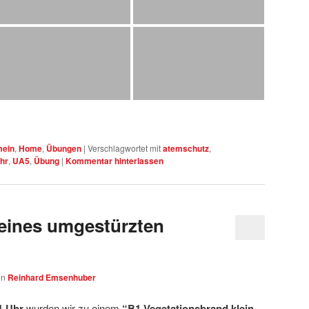
mein
,
Home
,
Übungen
|
Verschlagwortet mit
atemschutz
,
hr
,
UA5
,
Übung
|
Kommentar hinterlassen
 eines umgestürzten
on
Reinhard Emsenhuber
1 Uhr
wurden wir zu einem
“B1 Vegetationsbrand klein –