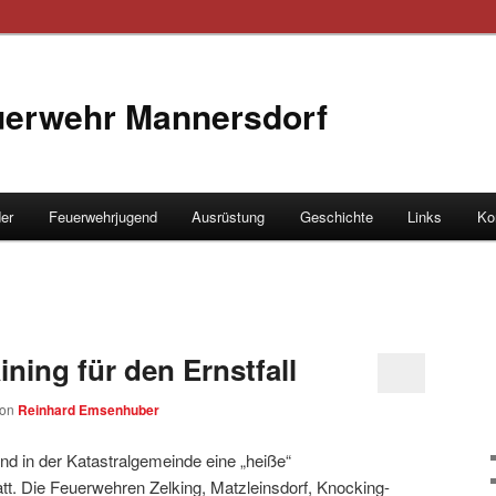
euerwehr Mannersdorf
der
Feuerwehrjugend
Ausrüstung
Geschichte
Links
Ko
hseln
ning für den Ernstfall
von
Reinhard Emsenhuber
nd in der Katastralgemeinde eine „heiße“
t. Die Feuerwehren Zelking, Matzleinsdorf, Knocking-