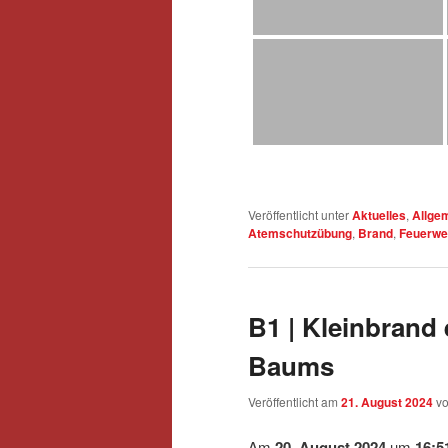
Veröffentlicht unter
Aktuelles
,
Allge
Atemschutzübung
,
Brand
,
Feuerwe
B1 | Kleinbrand
Baums
Veröffentlicht am
21. August 2024
v
Am
20. August 2024
um
16:5