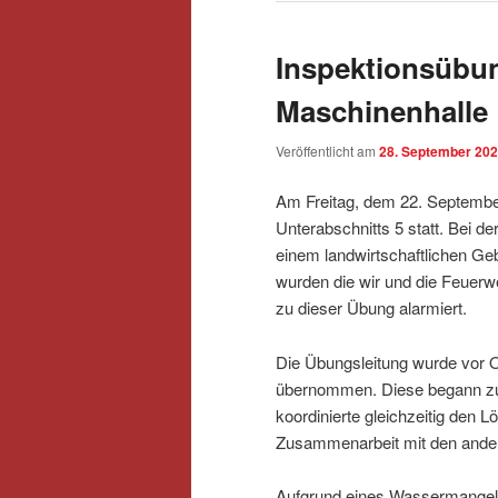
Inspektionsübun
Maschinenhalle
Veröffentlicht am
28. September 20
Am Freitag, dem 22. September
Unterabschnitts 5 statt. Bei d
einem landwirtschaftlichen G
wurden die wir und die Feuer
zu dieser Übung alarmiert.
Die Übungsleitung wurde vor O
übernommen. Diese begann zu
koordinierte gleichzeitig den L
Zusammenarbeit mit den ande
Aufgrund eines Wassermangels