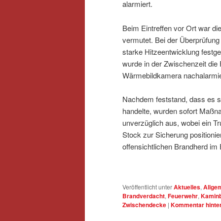
alarmiert.
Beim Eintreffen vor Ort war d
vermutet. Bei der Überprüfun
starke Hitzeentwicklung festg
wurde in der Zwischenzeit die 
Wärmebildkamera nachalarmie
Nachdem feststand, dass es s
handelte, wurden sofort Maßna
unverzüglich aus, wobei ein Tr
Stock zur Sicherung positionie
offensichtlichen Brandherd i
Veröffentlicht unter
Aktuelles
,
Allge
Brandverdacht
,
Feuerwehr
,
Kamin
Zwischendecke
|
Kommentar hinte