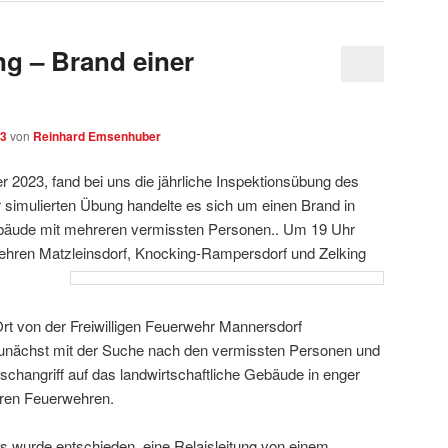
g – Brand einer
23
von
Reinhard Emsenhuber
 2023, fand bei uns die jährliche Inspektionsübung des
er simulierten Übung handelte es sich um einen Brand in
ebäude mit mehreren vermissten Personen.. Um 19 Uhr
wehren Matzleinsdorf, Knocking-Rampersdorf und Zelking
rt von der Freiwilligen Feuerwehr Mannersdorf
nächst mit der Suche nach den vermissten Personen und
öschangriff auf das landwirtschaftliche Gebäude in enger
ren Feuerwehren.
 wurde entschieden, eine Relaisleitung von einem