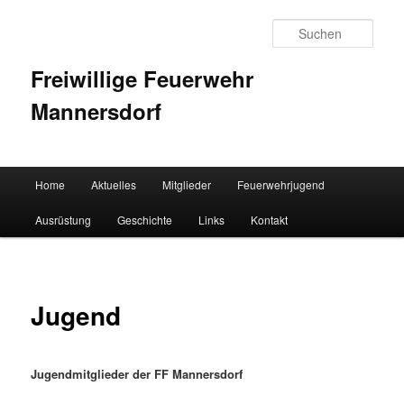
Such
Freiwillige Feuerwehr
Mannersdorf
Hauptmenü
Home
Aktuelles
Mitglieder
Feuerwehrjugend
Zum Inhalt wechseln
Zum sekundären Inhalt wechseln
Ausrüstung
Geschichte
Links
Kontakt
Jugend
Jugendmitglieder der FF Mannersdorf