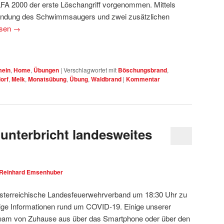
A 2000 der erste Löschangriff vorgenommen. Mittels
wendung des Schwimmsaugers und zwei zusätzlichen
esen
→
mein
,
Home
,
Übungen
|
Verschlagwortet mit
Böschungsbrand
,
orf
,
Melk
,
Monatsübung
,
Übung
,
Waldbrand
|
Kommentar
unterbricht landesweites
Reinhard Emsenhuber
österreichische Landesfeuerwehrverband um 18:30 Uhr zu
ge Informationen rund um COVID-19. Einige unserer
ream von Zuhause aus über das Smartphone oder über den