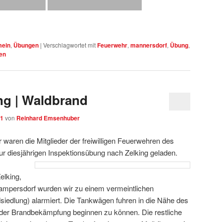
mein
,
Übungen
|
Verschlagwortet mit
Feuerwehr
,
mannersdorf
,
Übung
,
en
ng | Waldbrand
21
von
Reinhard Emsenhuber
waren die Mitglieder der freiwilligen Feuerwehren des
ur diesjährigen Inspektionsübung nach Zelking geladen.
lking,
ampersdorf wurden wir zu einem vermeintlichen
siedlung) alarmiert. Die Tankwägen fuhren in die Nähe des
 der Brandbekämpfung beginnen zu können. Die restliche