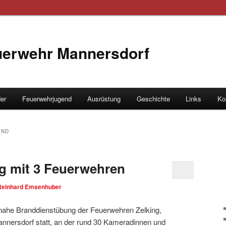
euerwehr Mannersdorf
der
Feuerwehrjugend
Ausrüstung
Geschichte
Links
Ko
hseln
AND
 mit 3 Feuerwehren
Reinhard Emsenhuber
tsnahe Branddienstübung der Feuerwehren Zelking,
nersdorf statt, an der rund 30 Kameradinnen und