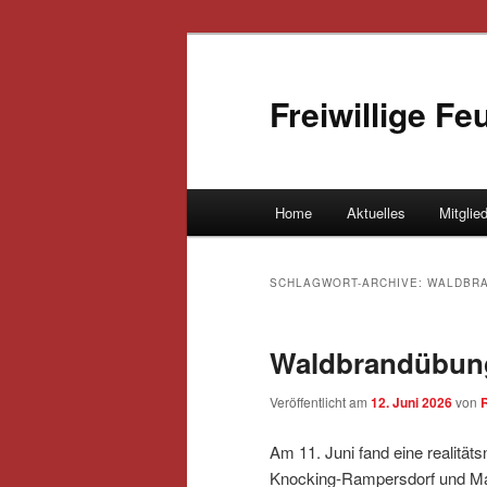
Freiwillige F
Hauptmenü
Home
Aktuelles
Mitglie
Zum Inhalt wechseln
Zum sekundären Inhalt wec
SCHLAGWORT-ARCHIVE:
WALDBR
Waldbrandübung
Veröffentlicht am
12. Juni 2026
von
Am 11. Juni fand eine realitä
Knocking‑Rampersdorf und Man