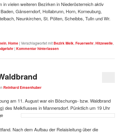
in vielen weiteren Bezirken in Niederösterreich aktiv
, Baden, Gänserndorf, Hollabrunn, Horn, Korneuburg,
stelbach, Neunkirchen, St. Pölten, Scheibbs, Tulln und Wr.
mein
,
Home
|
Verschlagwortet mit
Bezirk Melk
,
Feuerwehr
,
Hitzewelle
,
dgefahr
|
Kommentar hinterlassen
Waldbrand
on
Reinhard Emsenhuber
ng am 11. August war ein Böschungs- bzw. Waldbrand
ig) des Melkflusses in Mannersdorf.
Pünktlich um 19 Uhr
ge
tfand. Nach dem Aufbau der Relaisleitung über die