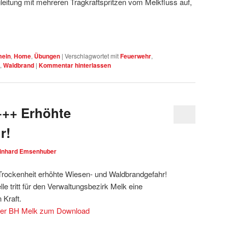
leitung mit mehreren Tragkraftspritzen vom Melkfluss auf,
mein
,
Home
,
Übungen
|
Verschlagwortet mit
Feuerwehr
,
,
Waldbrand
|
Kommentar hinterlassen
++ Erhöhte
r!
inhard Emsenhuber
 Trockenheit erhöhte Wiesen- und Waldbrandgefahr!
le tritt für den Verwaltungsbezirk Melk eine
 Kraft.
der BH Melk zum Download