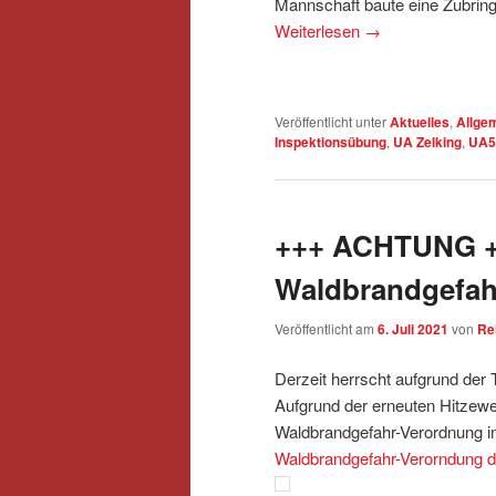
Mannschaft baute eine Zubring
Weiterlesen
→
Veröffentlicht unter
Aktuelles
,
Allge
Inspektionsübung
,
UA Zelking
,
UA5
+++ ACHTUNG +
Waldbrandgefah
Veröffentlicht am
6. Juli 2021
von
Re
Derzeit herrscht aufgrund der
Aufgrund der erneuten Hitzewel
Waldbrandgefahr-Verordnung in
Waldbrandgefahr-Verorndung 