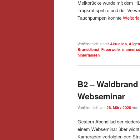
Melkbrücke wurde mit dem HLF
Tragkraftspritze und der Ver
Tauchpumpen konnte
Weiterl
Veröffentlicht unter
Aktuelles
,
Allge
Branddienst
,
Feuerwehr
,
mannersd
hinterlassen
B2 – Waldbrand 
Webseminar
Veröffentlicht am
28. März 2020
von
Gestern Abend lud der nieder
einem Webseminar über wichti
Kameraden verfolgten den St