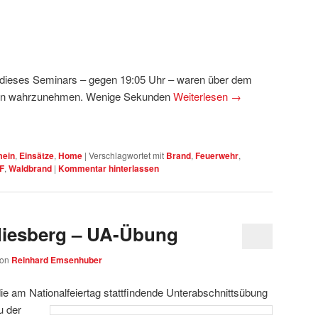
 dieses Seminars
–
gegen 19:05 Uhr
–
waren über dem
nen wahrzunehmen. Wenige Sekunden
Weiterlesen
→
mein
,
Einsätze
,
Home
|
Verschlagwortet mit
Brand
,
Feuerwehr
,
F
,
Waldbrand
|
Kommentar hinterlassen
iesberg – UA-Übung
von
Reinhard Emsenhuber
 die am Nationalfeiertag stattfindende Unterabschnittsübung
u der