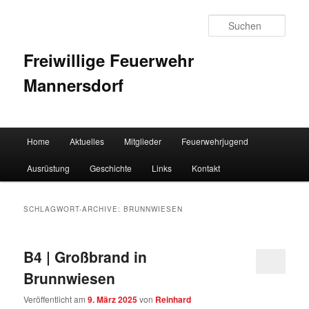
Such
Freiwillige Feuerwehr
Mannersdorf
Hauptmenü
Home
Aktuelles
Mitglieder
Feuerwehrjugend
Zum Inhalt wechseln
Zum sekundären Inhalt wechseln
Ausrüstung
Geschichte
Links
Kontakt
SCHLAGWORT-ARCHIVE:
BRUNNWIESEN
B4 | Großbrand in
Brunnwiesen
Veröffentlicht am
9. März 2025
von
Reinhard