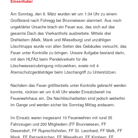
Emsenhuber
Am Sonntag, den 9. März wurden wir um 1:34 Uhr zu einem
Großbrand nach Fohregg bei Brunnwiesen alarmiert. Aus noch
ungeklärter Ursache brach ein Feuer aus, das sich auf das
gesamte Dach des Vierkanthofs ausbreitete. Mittels drei
Drehleitern (Melk, Mank und Wieselburg) und unzähligen
Löschtrupps wurde von allen Seiten des Gebäudes versucht, das
Feuer unter Kontrolle zu bringen. Unsere Aufgabe bestand darin,
mit dem HLFA2 beim Pendelverkehr für die
Löschwasserzubringung mitzuwirken, sowie mit 4
Atemschutzgeräteträger beim Löschangriff zu Unterstützen.
Nachdem das Feuer größtenteils unter Kontrolle gebracht werden
konnte, rückten wir um 6:45 Uhr wieder Einsatzbereit ins
Feuerwehrhaus ein. Die Nachlöscharbeiten sind jedoch weiterhin
im Gange und werden sicher bis Sonntag Mittag andauern.
Im Einsatz waren insgesamt 10 Feuerwehren mit rund 35
Fahrzeugen und 200 Mitgliedern (FF Brunnwiesen, FF
Diesendorf, FF Ruprechtshofen, FF St. Leonhard, FF Melk, FF
Mank, FF Petzenkirchen, FF Wieselburg, FF Kirnberg, FF