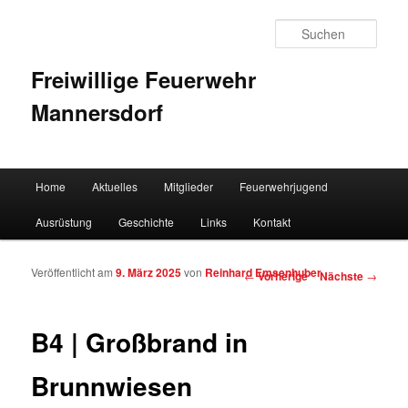
Such
Freiwillige Feuerwehr
Mannersdorf
Hauptmenü
Home
Aktuelles
Mitglieder
Feuerwehrjugend
Zum Inhalt wechseln
Zum sekundären Inhalt wechseln
Ausrüstung
Geschichte
Links
Kontakt
Veröffentlicht am
9. März 2025
von
Reinhard Emsenhuber
Artikelnavigation
←
Vorherige
Nächste
→
B4 | Großbrand in
Brunnwiesen