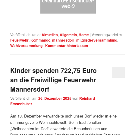
cReinhard-Emsenhuber-
web-9
Veröffentlicht unter
Aktuelles
,
Allgemein
,
Home
|
Verschlagwortet mit
Feuerwehr
,
Kommando
,
mannersdorf
,
mitgliederversammlung
,
Wahlversammlung
|
Kommentar hinterlassen
Kinder spenden 722,75 Euro
an die Freiwillige Feuerwehr
Mannersdorf
Veröffentlicht am
26. Dezember 2025
von
Reinhard
Emsenhuber
Am 13. Dezember verwandelte sich unser Dorf wieder in eine
stimmungsvolle Weihnachtswelt. Beim traditionellen
„Weihnachten im Dorf“ erwartete die Besucherinnen und
Besucher ein vielfältiges Angebot an handwerklichen Stationen,