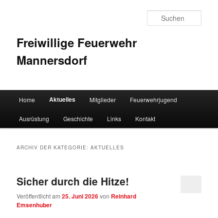
Such
Freiwillige Feuerwehr
Mannersdorf
Hauptmenü
Aktuelles
Home
Mitglieder
Feuerwehrjugend
Zum Inhalt wechseln
Zum sekundären Inhalt wechseln
Ausrüstung
Geschichte
Links
Kontakt
ARCHIV DER KATEGORIE:
AKTUELLES
Sicher durch die Hitze!
Veröffentlicht am
25. Juni 2026
von
Reinhard
Emsenhuber