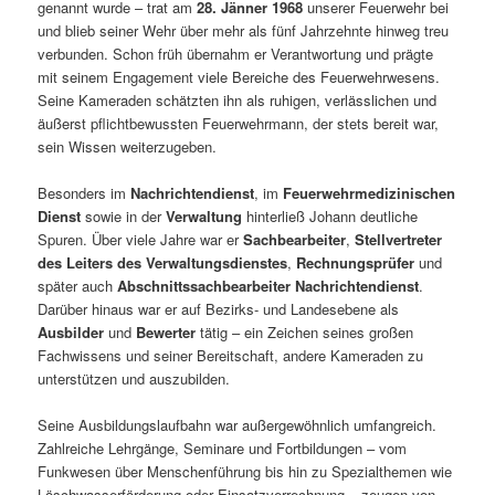
genannt wurde – trat am
28. Jänner 1968
unserer Feuerwehr bei
und blieb seiner Wehr über mehr als fünf Jahrzehnte hinweg treu
verbunden. Schon früh übernahm er Verantwortung und prägte
mit seinem Engagement viele Bereiche des Feuerwehrwesens.
Seine Kameraden schätzten ihn als ruhigen, verlässlichen und
äußerst pflichtbewussten Feuerwehrmann, der stets bereit war,
sein Wissen weiterzugeben.
Besonders im
Nachrichtendienst
, im
Feuerwehrmedizinischen
Dienst
sowie in der
Verwaltung
hinterließ Johann deutliche
Spuren. Über viele Jahre war er
Sachbearbeiter
,
Stellvertreter
des Leiters des Verwaltungsdienstes
,
Rechnungsprüfer
und
später auch
Abschnittssachbearbeiter Nachrichtendienst
.
Darüber hinaus war er auf Bezirks- und Landesebene als
Ausbilder
und
Bewerter
tätig – ein Zeichen seines großen
Fachwissens und seiner Bereitschaft, andere Kameraden zu
unterstützen und auszubilden.
Seine Ausbildungslaufbahn war außergewöhnlich umfangreich.
Zahlreiche Lehrgänge, Seminare und Fortbildungen – vom
Funkwesen über Menschenführung bis hin zu Spezialthemen wie
Löschwasserförderung oder Einsatzverrechnung – zeugen von