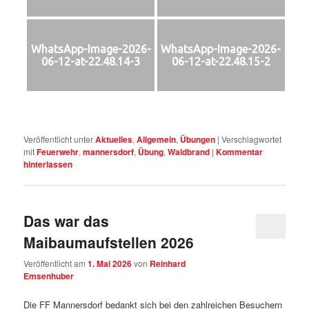
WhatsApp-Image-2026-
WhatsApp-Image-2026-
06-12-at-22.48.14-3
06-12-at-22.48.15-2
Veröffentlicht unter
Aktuelles
,
Allgemein
,
Übungen
|
Verschlagwortet
mit
Feuerwehr
,
mannersdorf
,
Übung
,
Waldbrand
|
Kommentar
hinterlassen
Das war das
Maibaumaufstellen 2026
Veröffentlicht am
1. Mai 2026
von
Reinhard
Emsenhuber
Die FF Mannersdorf bedankt sich bei den zahlreichen Besuchern