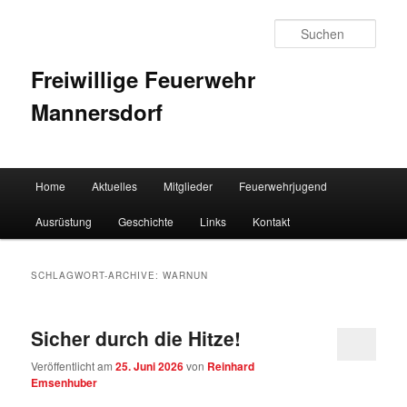
Such
Freiwillige Feuerwehr
Mannersdorf
Hauptmenü
Home
Aktuelles
Mitglieder
Feuerwehrjugend
Zum Inhalt wechseln
Zum sekundären Inhalt wechseln
Ausrüstung
Geschichte
Links
Kontakt
SCHLAGWORT-ARCHIVE:
WARNUN
Sicher durch die Hitze!
Veröffentlicht am
25. Juni 2026
von
Reinhard
Emsenhuber