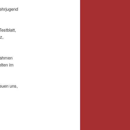
ehrjugend
estblatt,
z,
ahmen
elten im
reuen uns,