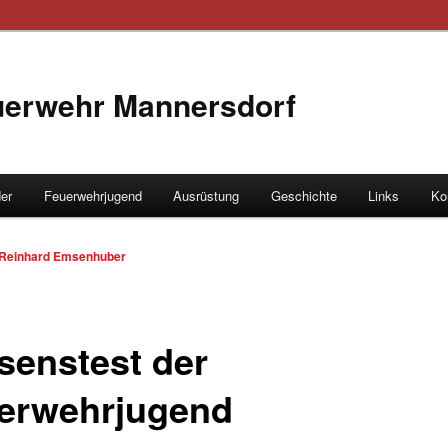
euerwehr Mannersdorf
der
Feuerwehrjugend
Ausrüstung
Geschichte
Links
Ko
hseln
Reinhard Emsenhuber
senstest der
erwehrjugend