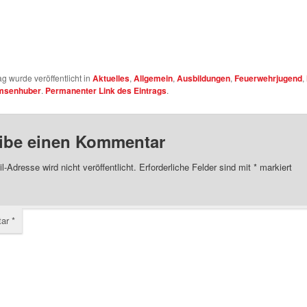
ag wurde veröffentlicht in
Aktuelles
,
Allgemein
,
Ausbildungen
,
Feuerwehrjugend
,
msenhuber
.
Permanenter Link des Eintrags
.
ibe einen Kommentar
l-Adresse wird nicht veröffentlicht.
Erforderliche Felder sind mit
*
markiert
tar
*