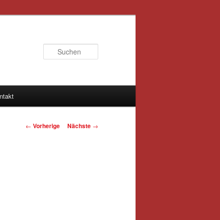
Suchen
ntakt
Artikelnavigation
←
Vorherige
Nächste
→