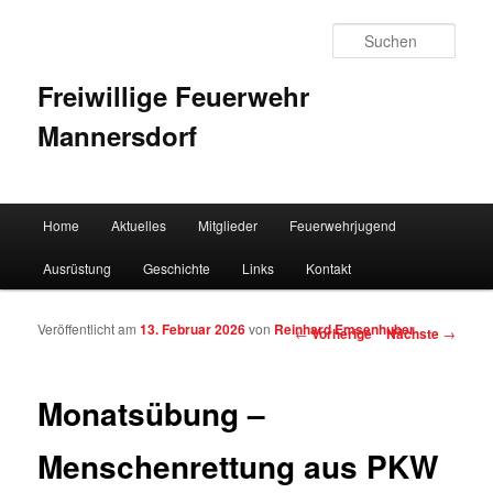
Such
Freiwillige Feuerwehr
Mannersdorf
Hauptmenü
Home
Aktuelles
Mitglieder
Feuerwehrjugend
Zum Inhalt wechseln
Zum sekundären Inhalt wechseln
Ausrüstung
Geschichte
Links
Kontakt
Veröffentlicht am
13. Februar 2026
von
Reinhard Emsenhuber
Artikelnavigation
←
Vorherige
Nächste
→
Monatsübung –
Menschenrettung aus PKW