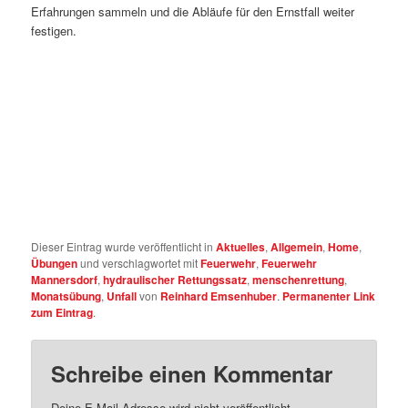
Erfahrungen sammeln und die Abläufe für den Ernstfall weiter
festigen.
Dieser Eintrag wurde veröffentlicht in
Aktuelles
,
Allgemein
,
Home
,
Übungen
und verschlagwortet mit
Feuerwehr
,
Feuerwehr
Mannersdorf
,
hydraulischer Rettungssatz
,
menschenrettung
,
Monatsübung
,
Unfall
von
Reinhard Emsenhuber
.
Permanenter Link
zum Eintrag
.
Schreibe einen Kommentar
Deine E-Mail-Adresse wird nicht veröffentlicht.