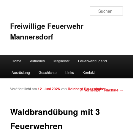
Such
Freiwillige Feuerwehr
Mannersdorf
Hauptmenü
Home
Aktuelles
Mitglieder
Feuerwehrjugend
Zum Inhalt wechseln
Zum sekundären Inhalt wechseln
Ausrüstung
Geschichte
Links
Kontakt
Veröffentlicht am
12. Juni 2026
von
Reinhard Emsenhuber
Artikelnavigation
←
Vorherige
Nächste
→
Waldbrandübung mit 3
Feuerwehren