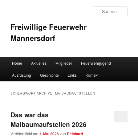
Such
Freiwillige Feuerwehr
Mannersdorf
Hauptmenü
Home
Aktuelles
Mitglieder
Feuerwehrjugend
Zum Inhalt wechseln
Zum sekundären Inhalt wechseln
Ausrüstung
Geschichte
Links
Kontakt
SCHLAGWORT-ARCHIVE:
MAIBAUMAUFSTELLEN
Das war das
Maibaumaufstellen 2026
Veröffentlicht am
1. Mai 2026
von
Reinhard