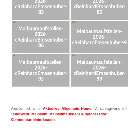
2026-
2026-
cReinhardEmsenhuber-
cReinhardEmsenhuber-
83
85
Maibaumaufstellen-
Maibaumaufstellen-
2026-
2026-
cReinhardEmsenhuber-
cReinhardEmsenhuber-9
86
Maibaumaufstellen-
Maibaumaufstellen-
2026-
2026-
cReinhardEmsenhuber-
cReinhardEmsenhuber-
95
99
Veröffentlicht unter
Aktuelles
,
Allgemein
,
Home
|
Verschlagwortet mit
Feuerwehr
,
Maibaum
,
Maibaumaufstellen
,
mannersdorf
|
Kommentar hinterlassen