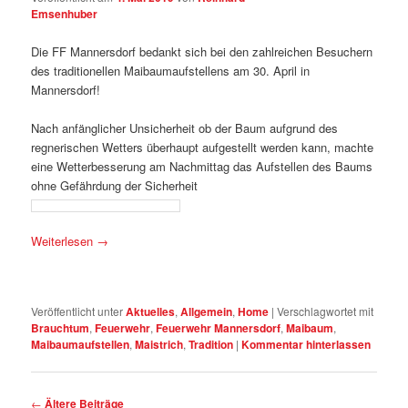
Emsenhuber
Die FF Mannersdorf bedankt sich bei den zahlreichen Besuchern
des traditionellen Maibaumaufstellens am 30. April in
Mannersdorf!
Nach anfänglicher Unsicherheit ob der Baum aufgrund des
regnerischen Wetters überhaupt aufgestellt werden kann, machte
eine Wetterbesserung am Nachmittag das Aufstellen des Baums
ohne Gefährdung der Sicherheit
Weiterlesen
→
Veröffentlicht unter
Aktuelles
,
Allgemein
,
Home
|
Verschlagwortet mit
Brauchtum
,
Feuerwehr
,
Feuerwehr Mannersdorf
,
Maibaum
,
Maibaumaufstellen
,
Maistrich
,
Tradition
|
Kommentar hinterlassen
Artikelnavigation
←
Ältere Beiträge