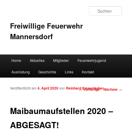
Such
Freiwillige Feuerwehr
Mannersdorf
Hauptmenü
Home
Aktuelles
Mitglieder
Feuerwehrjugend
Zum Inhalt wechseln
Zum sekundären Inhalt wechseln
Ausrüstung
Geschichte
Links
Kontakt
Veröffentlicht am
4. April 2020
von
Reinhard Emsenhuber
Artikelnavigation
←
Vorherige
Nächste
→
Maibaumaufstellen 2020 –
ABGESAGT!