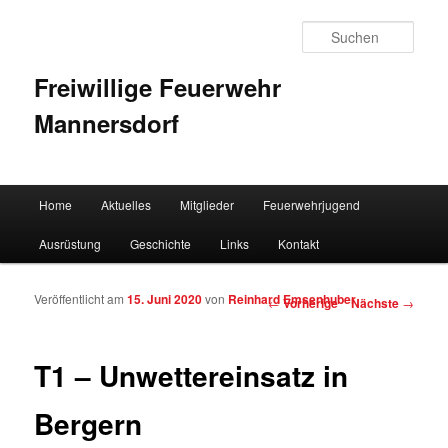
Such
Freiwillige Feuerwehr
Mannersdorf
Hauptmenü
Home
Aktuelles
Mitglieder
Feuerwehrjugend
Zum Inhalt wechseln
Zum sekundären Inhalt wechseln
Ausrüstung
Geschichte
Links
Kontakt
Veröffentlicht am
15. Juni 2020
von
Reinhard Emsenhuber
Artikelnavigation
←
Vorherige
Nächste
→
T1 – Unwettereinsatz in
Bergern