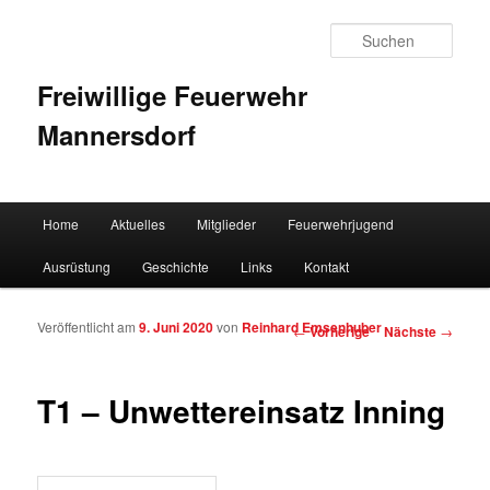
Such
Freiwillige Feuerwehr
Mannersdorf
Hauptmenü
Home
Aktuelles
Mitglieder
Feuerwehrjugend
Zum Inhalt wechseln
Zum sekundären Inhalt wechseln
Ausrüstung
Geschichte
Links
Kontakt
Veröffentlicht am
9. Juni 2020
von
Reinhard Emsenhuber
Artikelnavigation
←
Vorherige
Nächste
→
T1 – Unwettereinsatz Inning