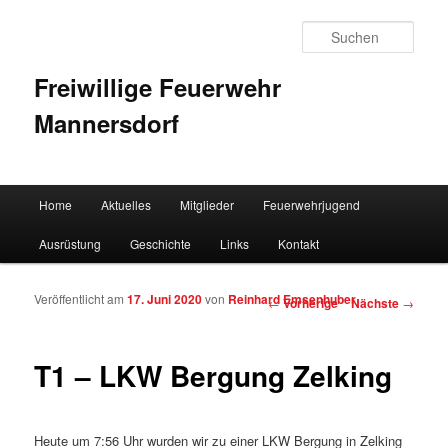
Such
Freiwillige Feuerwehr
Mannersdorf
Hauptmenü
Home
Aktuelles
Mitglieder
Feuerwehrjugend
Zum Inhalt wechseln
Zum sekundären Inhalt wechseln
Ausrüstung
Geschichte
Links
Kontakt
Veröffentlicht am
17. Juni 2020
von
Reinhard Emsenhuber
Artikelnavigation
←
Vorherige
Nächste
→
T1 – LKW Bergung Zelking
Heute um 7:56 Uhr wurden wir zu einer LKW Bergung in Zelking