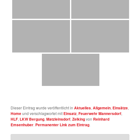
Dieser Eintrag wurde veröffentlicht in
Aktuelles
,
Allgemein
,
Einsätze
,
Home
und verschlagwortet mit
Einsatz
,
Feuerwehr Mannersdorf
,
HLF
,
LKW Bergung
,
Matzleinsdorf
,
Zelking
von
Reinhard
Emsenhuber
.
Permanenter Link zum Eintrag
.