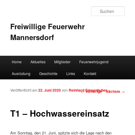
Such
Freiwillige Feuerwehr
Mannersdorf
Hauptmenü
Home
Aktuelles
Mitglieder
Feuerwehrjugend
Zum Inhalt wechseln
Zum sekundären Inhalt wechseln
Ausrüstung
Geschichte
Links
Kontakt
Veröffentlicht am
22. Juni 2020
von
Reinhard Emsenhuber
Artikelnavigation
←
Vorherige
Nächste
→
T1 – Hochwassereinsatz
Am Sonntag, den 21. Juni, spitzte sich die Lage nach den