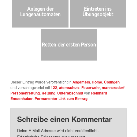
Anlegen der
Eintreten ins
Lungenautomaten
Übungsobjekt
Retten der ersten Person
Dieser Eintrag wurde veröffentlicht in
Allgemein
,
Home
,
Übungen
und verschlagwortet mit
122
,
atemschutz
,
Feuerwehr
,
mannersdorf
,
Personenrettung
,
Rettung
,
Unterabschnitt
von
Reinhard
Emsenhuber
.
Permanenter Link zum Eintrag
.
Schreibe einen Kommentar
Deine E-Mail-Adresse wird nicht veröffentlicht.
Erforderliche Felder sind mit
*
markiert