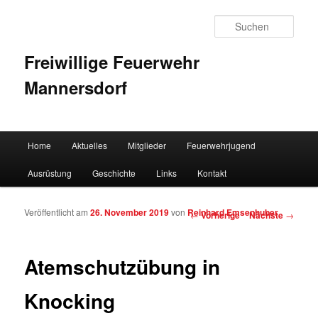
Such
Freiwillige Feuerwehr
Mannersdorf
Hauptmenü
Home
Aktuelles
Mitglieder
Feuerwehrjugend
Zum Inhalt wechseln
Zum sekundären Inhalt wechseln
Ausrüstung
Geschichte
Links
Kontakt
Veröffentlicht am
26. November 2019
von
Reinhard Emsenhuber
Artikelnavigation
←
Vorherige
Nächste
→
Atemschutzübung in
Knocking