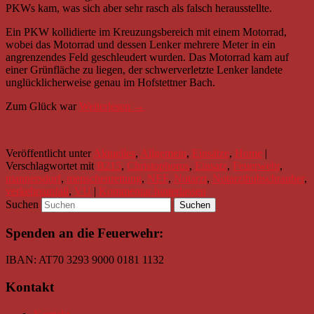
PKWs kam, was sich aber sehr rasch als falsch herausstellte.
Ein PKW kollidierte im Kreuzungsbereich mit einem Motorrad,
wobei das Motorrad und dessen Lenker mehrere Meter in ein
angrenzendes Feld geschleudert wurden. Das Motorrad kam auf
einer Grünfläche zu liegen, der schwerverletzte Lenker landete
unglücklicherweise genau im Hofstettner Bach.
Zum Glück war
Weiterlesen
→
Veröffentlicht unter
Aktuelles
,
Allgemein
,
Einsätze
,
Home
|
Verschlagwortet mit
B215
,
Christophorus
,
Einsatz
,
Feuerwehr
,
mannersdorf
,
menschenrettung
,
NEF
,
Notarzt
,
Notarzthubschrauber
,
verkehrsunfall
,
VU
|
Kommentar hinterlassen
Suchen
Spenden an die Feuerwehr:
IBAN: AT70 3293 9000 0181 1132
Kontakt