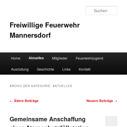
Such
Freiwillige Feuerwehr
Mannersdorf
Hauptmenü
Aktuelles
Home
Mitglieder
Feuerwehrjugend
Zum Inhalt wechseln
Zum sekundären Inhalt wechseln
Ausrüstung
Geschichte
Links
Kontakt
ARCHIV DER KATEGORIE:
AKTUELLES
Artikelnavigation
←
Ältere Beiträge
Neuere Beiträge
→
Gemeinsame Anschaffung