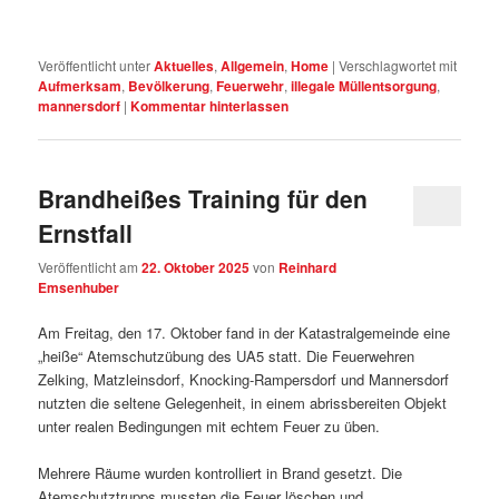
Veröffentlicht unter
Aktuelles
,
Allgemein
,
Home
|
Verschlagwortet mit
Aufmerksam
,
Bevölkerung
,
Feuerwehr
,
illegale Müllentsorgung
,
mannersdorf
|
Kommentar hinterlassen
Brandheißes Training für den
Ernstfall
Veröffentlicht am
22. Oktober 2025
von
Reinhard
Emsenhuber
Am Freitag, den 17. Oktober fand in der Katastralgemeinde eine
„heiße“ Atemschutzübung des UA5 statt. Die Feuerwehren
Zelking, Matzleinsdorf, Knocking-Rampersdorf und Mannersdorf
nutzten die seltene Gelegenheit, in einem abrissbereiten Objekt
unter realen Bedingungen mit echtem Feuer zu üben.
Mehrere Räume wurden kontrolliert in Brand gesetzt. Die
Atemschutztrupps mussten die Feuer löschen und