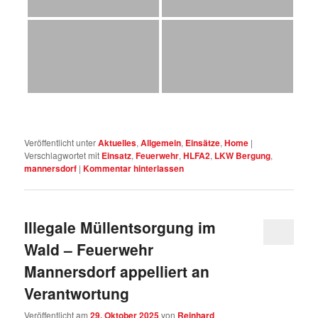
Veröffentlicht unter
Aktuelles
,
Allgemein
,
Einsätze
,
Home
|
Verschlagwortet mit
Einsatz
,
Feuerwehr
,
HLFA2
,
LKW Bergung
,
mannersdorf
|
Kommentar hinterlassen
Illegale Müllentsorgung im
Wald – Feuerwehr
Mannersdorf appelliert an
Verantwortung
Veröffentlicht am
29. Oktober 2025
von
Reinhard