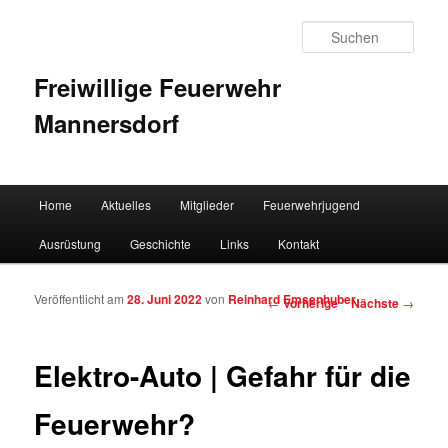
Such
Freiwillige Feuerwehr
Mannersdorf
Hauptmenü
Home
Aktuelles
Mitglieder
Feuerwehrjugend
Zum Inhalt wechseln
Zum sekundären Inhalt wechseln
Ausrüstung
Geschichte
Links
Kontakt
Veröffentlicht am
28. Juni 2022
von
Reinhard Emsenhuber
Artikelnavigation
←
Vorherige
Nächste
→
Elektro-Auto | Gefahr für die
Feuerwehr?