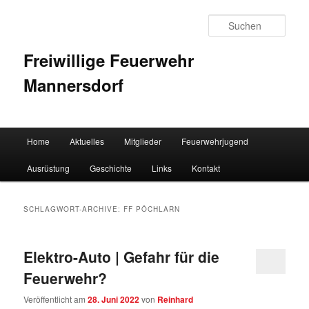
Such
Freiwillige Feuerwehr
Mannersdorf
Hauptmenü
Home
Aktuelles
Mitglieder
Feuerwehrjugend
Zum Inhalt wechseln
Zum sekundären Inhalt wechseln
Ausrüstung
Geschichte
Links
Kontakt
SCHLAGWORT-ARCHIVE:
FF PÖCHLARN
Elektro-Auto | Gefahr für die
Feuerwehr?
Veröffentlicht am
28. Juni 2022
von
Reinhard