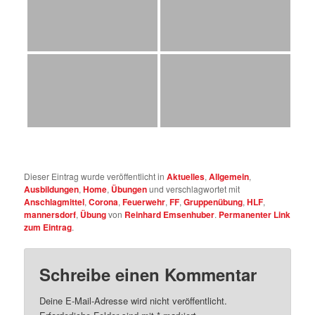
Dieser Eintrag wurde veröffentlicht in
Aktuelles
,
Allgemein
,
Ausbildungen
,
Home
,
Übungen
und verschlagwortet mit
Anschlagmittel
,
Corona
,
Feuerwehr
,
FF
,
Gruppenübung
,
HLF
,
mannersdorf
,
Übung
von
Reinhard Emsenhuber
.
Permanenter Link
zum Eintrag
.
Schreibe einen Kommentar
Deine E-Mail-Adresse wird nicht veröffentlicht.