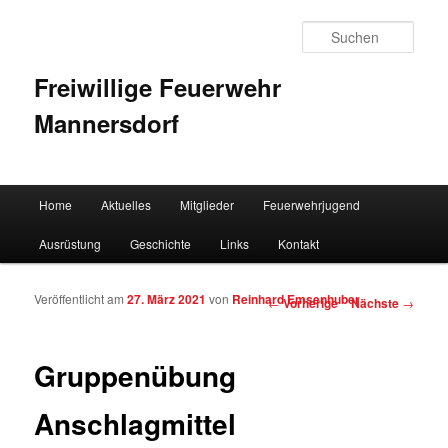
Such
Freiwillige Feuerwehr
Mannersdorf
Hauptmenü
Home
Aktuelles
Mitglieder
Feuerwehrjugend
Zum Inhalt wechseln
Zum sekundären Inhalt wechseln
Ausrüstung
Geschichte
Links
Kontakt
Veröffentlicht am
27. März 2021
von
Reinhard Emsenhuber
Artikelnavigation
←
Vorherige
Nächste
→
Gruppenübung
Anschlagmittel