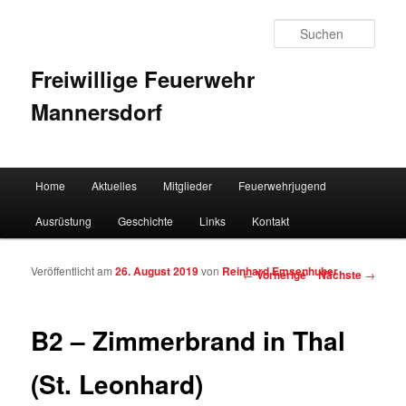
Such
Freiwillige Feuerwehr
Mannersdorf
Hauptmenü
Home
Aktuelles
Mitglieder
Feuerwehrjugend
Zum Inhalt wechseln
Zum sekundären Inhalt wechseln
Ausrüstung
Geschichte
Links
Kontakt
Veröffentlicht am
26. August 2019
von
Reinhard Emsenhuber
Artikelnavigation
←
Vorherige
Nächste
→
B2 – Zimmerbrand in Thal
(St. Leonhard)