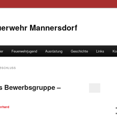
euerwehr Mannersdorf
der
Feuerwehrjugend
Ausrüstung
Geschichte
Links
Ko
hseln
BSCHLUSS
s Bewerbsgruppe –
erhard