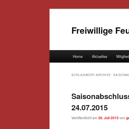
Freiwillige F
Hauptmenü
Home
Aktuelles
Mitglie
Zum Inhalt wechseln
Zum sekundären Inhalt wec
SCHLAGWORT-ARCHIVE:
SAISONA
Saisonabschlus
24.07.2015
Veröffentlicht am
28. Juli 2015
von
g