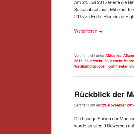
Am 24. Juli 2015 feierte die 
Saisonabschluss. Mit einer kl
2015 zu Ende. Hier einige High
Weiterlesen
→
Veröffentlicht unter
Aktuelles
,
Allge
2015
,
Feuerwehr
,
Feuerwehr Manne
Wettkampfgruppe
|
Kommentar hin
Rückblick der M
Veröffentlicht am
23. November 201
Die heurige Saison der Manners
wurde an allen 9 Bewerben au