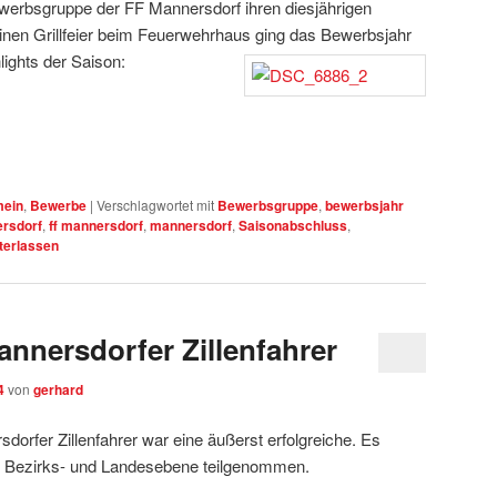
Bewerbsgruppe der FF Mannersdorf ihren diesjährigen
einen Grillfeier beim Feuerwehrhaus ging das Bewerbsjahr
lights der Saison:
mein
,
Bewerbe
|
Verschlagwortet mit
Bewerbsgruppe
,
bewerbsjahr
rsdorf
,
ff mannersdorf
,
mannersdorf
,
Saisonabschluss
,
terlassen
annersdorfer Zillenfahrer
4
von
gerhard
dorfer Zillenfahrer war eine äußerst erfolgreiche. Es
f Bezirks- und Landesebene teilgenommen.