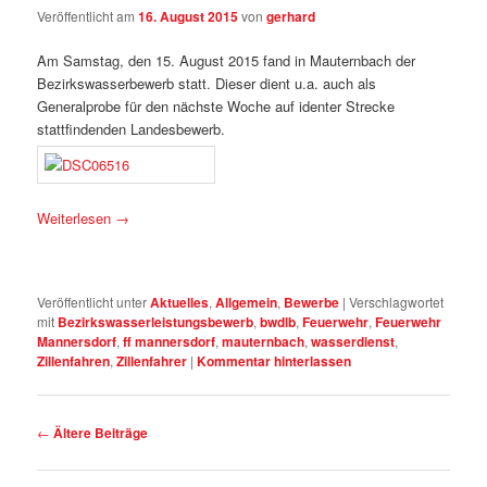
Veröffentlicht am
16. August 2015
von
gerhard
Am Samstag, den 15. August 2015 fand in Mauternbach der
Bezirkswasserbewerb statt. Dieser dient u.a. auch als
Generalprobe für den nächste Woche auf identer Strecke
stattfindenden Landesbewerb.
Weiterlesen
→
Veröffentlicht unter
Aktuelles
,
Allgemein
,
Bewerbe
|
Verschlagwortet
mit
Bezirkswasserleistungsbewerb
,
bwdlb
,
Feuerwehr
,
Feuerwehr
Mannersdorf
,
ff mannersdorf
,
mauternbach
,
wasserdienst
,
Zillenfahren
,
Zillenfahrer
|
Kommentar hinterlassen
Artikelnavigation
←
Ältere Beiträge