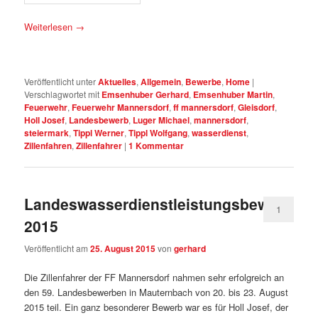
Weiterlesen
→
Veröffentlicht unter
Aktuelles
,
Allgemein
,
Bewerbe
,
Home
|
Verschlagwortet mit
Emsenhuber Gerhard
,
Emsenhuber Martin
,
Feuerwehr
,
Feuerwehr Mannersdorf
,
ff mannersdorf
,
Gleisdorf
,
Holl Josef
,
Landesbewerb
,
Luger Michael
,
mannersdorf
,
steiermark
,
Tippl Werner
,
Tippl Wolfgang
,
wasserdienst
,
Zillenfahren
,
Zillenfahrer
|
1
Kommentar
Landeswasserdienstleistungsbewerb
1
2015
Veröffentlicht am
25. August 2015
von
gerhard
Die Zillenfahrer der FF Mannersdorf nahmen sehr erfolgreich an
den 59. Landesbewerben in Mauternbach von 20. bis 23. August
2015 teil. Ein ganz besonderer Bewerb war es für Holl Josef, der