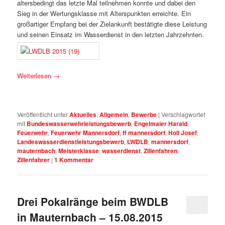
altersbedingt das letzte Mal teilnehmen konnte und dabei den
Sieg in der Wertungsklasse mit Alterspunkten erreichte. Ein
großartiger Empfang bei der Zielankunft bestätigte diese Leistung
und seinen Einsatz im Wasserdienst in den letzten Jahrzehnten.
Weiterlesen
→
Veröffentlicht unter
Aktuelles
,
Allgemein
,
Bewerbe
|
Verschlagwortet
mit
Bundeswasserwehrleistungsbewerb
,
Engelmaier Harald
,
Feuerwehr
,
Feuerwehr Mannersdorf
,
ff mannersdorf
,
Holl Josef
,
Landeswasserdienstleistungsbewerb
,
LWDLB
,
mannersdorf
,
mauternbach
,
Meisterklasse
,
wasserdienst
,
Zillenfahren
,
Zillenfahrer
|
1
Kommentar
Drei Pokalränge beim BWDLB
in Mauternbach – 15.08.2015