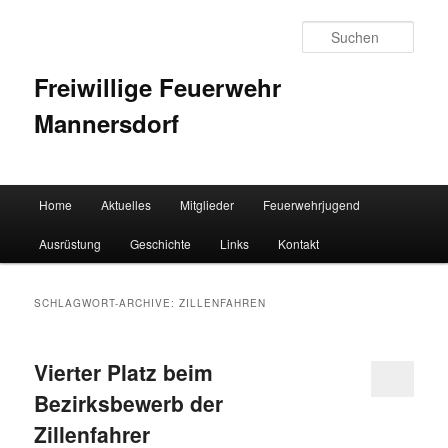
Such
Freiwillige Feuerwehr
Mannersdorf
Hauptmenü
Home
Aktuelles
Mitglieder
Feuerwehrjugend
Zum Inhalt wechseln
Zum sekundären Inhalt wechseln
Ausrüstung
Geschichte
Links
Kontakt
SCHLAGWORT-ARCHIVE:
ZILLENFAHREN
Vierter Platz beim
Bezirksbewerb der
Zillenfahrer