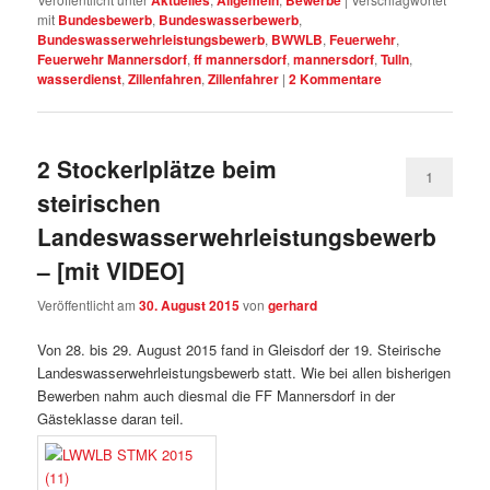
Aktuelles
Allgemein
Bewerbe
mit
Bundesbewerb
,
Bundeswasserbewerb
,
Bundeswasserwehrleistungsbewerb
,
BWWLB
,
Feuerwehr
,
Feuerwehr Mannersdorf
,
ff mannersdorf
,
mannersdorf
,
Tulln
,
wasserdienst
,
Zillenfahren
,
Zillenfahrer
|
2
Kommentare
2 Stockerlplätze beim
1
steirischen
Landeswasserwehrleistungsbewerb
– [mit VIDEO]
Veröffentlicht am
30. August 2015
von
gerhard
Von 28. bis 29. August 2015 fand in Gleisdorf der 19. Steirische
Landeswasserwehrleistungsbewerb statt. Wie bei allen bisherigen
Bewerben nahm auch diesmal die FF Mannersdorf in der
Gästeklasse daran teil.