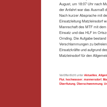
August, um 18:07 Uhr nach Mat
der Anfahrt war das Ausmaß d
Nach kurzer Absprache mit de
Einsatzleitung Matzleinsdorf w
Mannschaft des MTF mit dem T
Einsatz und das HLF im Ortsze
Ornding. Die Aufgabe bestand 
Verschlammungen zu befreien b
Einsatzkräfte und aufgrund d
Matzleinsdorf für den Allgeme
Veröffentlicht unter
Aktuelles
,
Allge
Flut
,
hochwasser
,
mannersdorf
,
Ma
Überflutung
,
Überschwemmung
,
Un