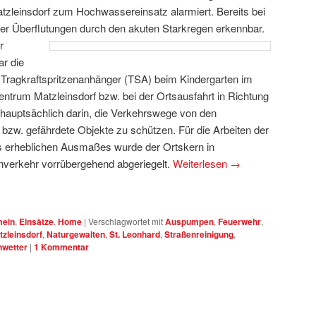
zleinsdorf zum Hochwassereinsatz alarmiert. Bereits bei
er Überflutungen durch den akuten Starkregen erkennbar.
r
ar die
ragkraftspritzenanhänger (TSA) beim Kindergarten im
ntrum Matzleinsdorf bzw. bei der Ortsausfahrt in Richtung
hauptsächlich darin, die Verkehrswege von den
zw. gefährdete Objekte zu schützen. Für die Arbeiten der
es erheblichen Ausmaßes wurde der Ortskern in
inverkehr vorrübergehend abgeriegelt.
Weiterlesen
→
mein
,
Einsätze
,
Home
|
Verschlagwortet mit
Auspumpen
,
Feuerwehr
,
tzleinsdorf
,
Naturgewalten
,
St. Leonhard
,
Straßenreinigung
,
wetter
|
1
Kommentar