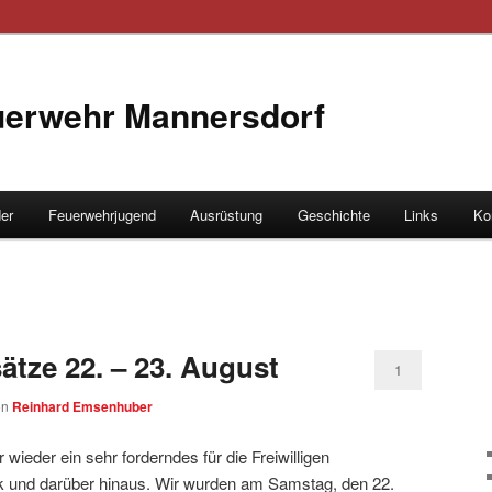
euerwehr Mannersdorf
der
Feuerwehrjugend
Ausrüstung
Geschichte
Links
Ko
hseln
tze 22. – 23. August
1
on
Reinhard Emsenhuber
eder ein sehr forderndes für die Freiwilligen
 und darüber hinaus. Wir wurden am Samstag, den 22.