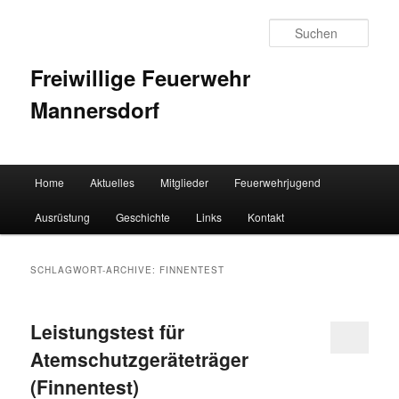
Such
Freiwillige Feuerwehr
Mannersdorf
Hauptmenü
Home
Aktuelles
Mitglieder
Feuerwehrjugend
Zum Inhalt wechseln
Zum sekundären Inhalt wechseln
Ausrüstung
Geschichte
Links
Kontakt
SCHLAGWORT-ARCHIVE:
FINNENTEST
Leistungstest für
Atemschutzgeräteträger
(Finnentest)