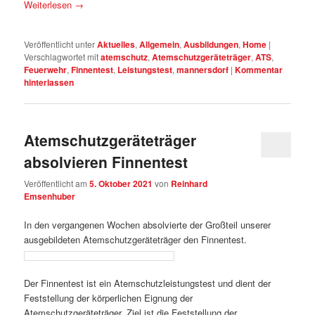
Weiterlesen
→
Veröffentlicht unter
Aktuelles
,
Allgemein
,
Ausbildungen
,
Home
|
Verschlagwortet mit
atemschutz
,
Atemschutzgeräteträger
,
ATS
,
Feuerwehr
,
Finnentest
,
Leistungstest
,
mannersdorf
|
Kommentar
hinterlassen
Atemschutzgeräteträger
absolvieren Finnentest
Veröffentlicht am
5. Oktober 2021
von
Reinhard
Emsenhuber
In den vergangenen Wochen absolvierte der Großteil unserer
ausgebildeten Atemschutzgeräteträger den Finnentest.
Der Finnentest ist ein Atemschutzleistungstest und dient der
Feststellung der körperlichen Eignung der
Atemschutzgeräteträger. Ziel ist die Feststellung der