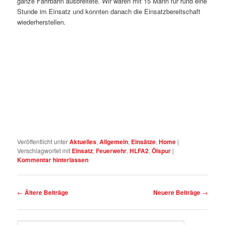
ganze Fahrbahn ausbreitete. Wir waren mit 15 Mann für rund eine
Stunde im Einsatz und konnten danach die Einsatzbereitschaft
wiederherstellen.
Veröffentlicht unter
Aktuelles
,
Allgemein
,
Einsätze
,
Home
|
Verschlagwortet mit
Einsatz
,
Feuerwehr
,
HLFA2
,
Ölspur
|
Kommentar hinterlassen
Artikelnavigation
←
Ältere Beiträge
Neuere Beiträge
→