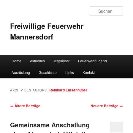
Such
Freiwillige Feuerwehr
Mannersdorf
Hauptmenü
Home
Aktuelles
Mitglieder
Feuerwehrjugend
Zum Inhalt wechseln
Zum sekundären Inhalt wechseln
Ausrüstung
Geschichte
Links
Kontakt
Reinhard Emsenhuber
ARCHIV DES AUTORS:
Artikelnavigation
←
Ältere Beiträge
Neuere Beiträge
→
Gemeinsame Anschaffung