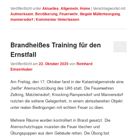
Veröffentlicht unter
Aktuelles
,
Allgemein
,
Home
|
Verschlagwortet mit
Aufmerksam
,
Bevölkerung
,
Feuerwehr
,
illegale Müllentsorgung
,
mannersdorf
|
Kommentar hinterlassen
Brandheißes Training für den
Ernstfall
Veröffentlicht am
22. Oktober 2025
von
Reinhard
Emsenhuber
Am Freitag, den 17. Oktober fand in der Katastralgemeinde eine
„heiße“ Atemschutzübung des UA5 statt. Die Feuerwehren
Zelking, Matzleinsdorf, Knocking-Rampersdorf und Mannersdorf
nutzten die seltene Gelegenheit, in einem abrissbereiten Objekt
unter realen Bedingungen mit echtem Feuer zu üben.
Mehrere Räume wurden kontrolliert in Brand gesetzt. Die
Atemschutztrupps mussten die Feuer löschen und
Übungspuppen aus dem Gebäude retten. Die Übung bot