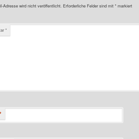
l-Adresse wird nicht veröffentlicht.
Erforderliche Felder sind mit
*
markiert
tar
*
*