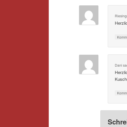
Riesing
Herzl
Komme
Dani
sa
Herzli
Kusche
Komme
Schre