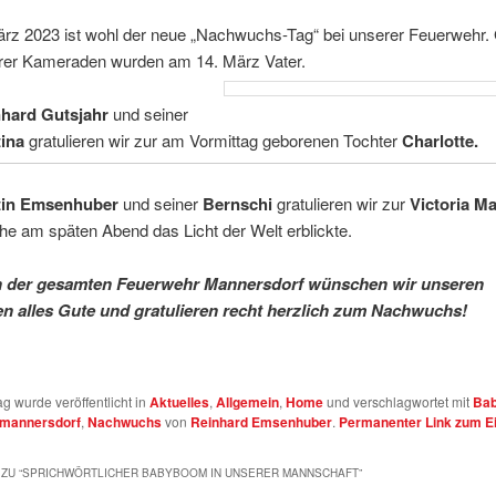
ärz 2023 ist wohl der neue „Nachwuchs-Tag“ bei unserer Feuerwehr. 
rer Kameraden wurden am 14. März Vater.
hard Gutsjahr
und seiner
ina
gratulieren wir zur am Vormittag geborenen Tochter
Charlotte.
tin Emsenhuber
und seiner
Bernschi
gratulieren wir zur
Victoria Ma
he am späten Abend das Licht der Welt erblickte.
 der gesamten Feuerwehr Mannersdorf wünschen wir unseren
 alles Gute und gratulieren recht
herzlich zum
Nachwuchs!
ag wurde veröffentlicht in
Aktuelles
,
Allgemein
,
Home
und verschlagwortet mit
Ba
mannersdorf
,
Nachwuchs
von
Reinhard Emsenhuber
.
Permanenter Link zum Ei
ZU “
SPRICHWÖRTLICHER BABYBOOM IN UNSERER MANNSCHAFT
”