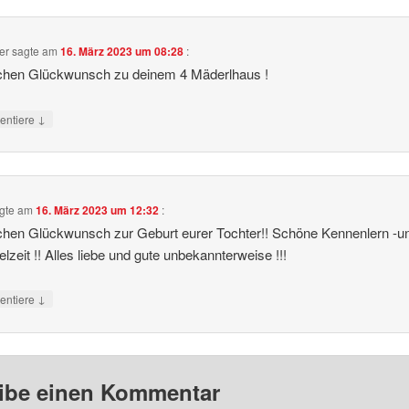
er
sagte am
16. März 2023 um 08:28
:
ichen Glückwunsch zu deinem 4 Mäderlhaus !
↓
ntiere
gte am
16. März 2023 um 12:32
:
chen Glückwunsch zur Geburt eurer Tochter!! Schöne Kennenlern -u
lzeit !! Alles liebe und gute unbekannterweise !!!
↓
ntiere
ibe einen Kommentar