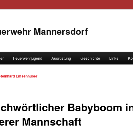
euerwehr Mannersdorf
der
Feuerwehrjugend
Ausrüstung
Geschichte
Links
Ko
hseln
Reinhard Emsenhuber
ichwörtlicher Babyboom i
erer Mannschaft