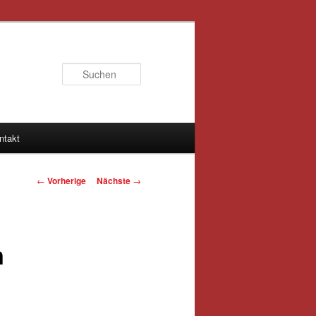
Suchen
ntakt
Artikelnavigation
←
Vorherige
Nächste
→
n