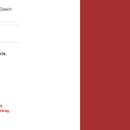
Gleich
rie
,
by
,
ntrag
.