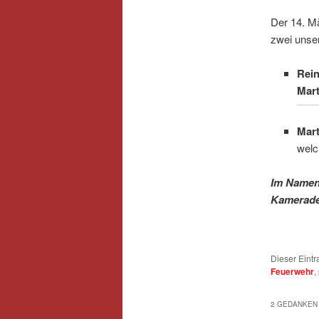
Der 14. M
zwei unse
Rein
Mart
Mar
welc
Im Namen
Kameraden
Dieser Eintr
Feuerwehr
,
2 GEDANKEN 