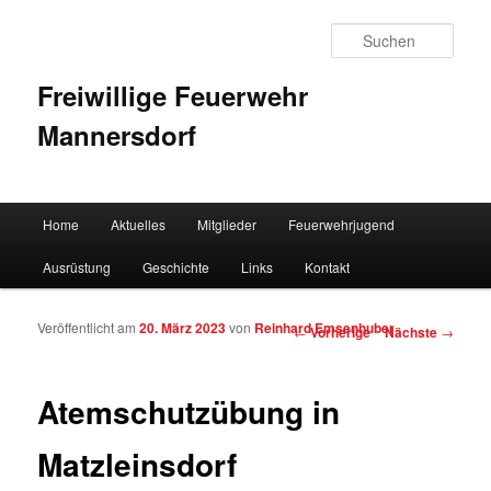
Such
Freiwillige Feuerwehr
Mannersdorf
Hauptmenü
Home
Aktuelles
Mitglieder
Feuerwehrjugend
Zum Inhalt wechseln
Zum sekundären Inhalt wechseln
Ausrüstung
Geschichte
Links
Kontakt
Veröffentlicht am
20. März 2023
von
Reinhard Emsenhuber
Artikelnavigation
←
Vorherige
Nächste
→
Atemschutzübung in
Matzleinsdorf