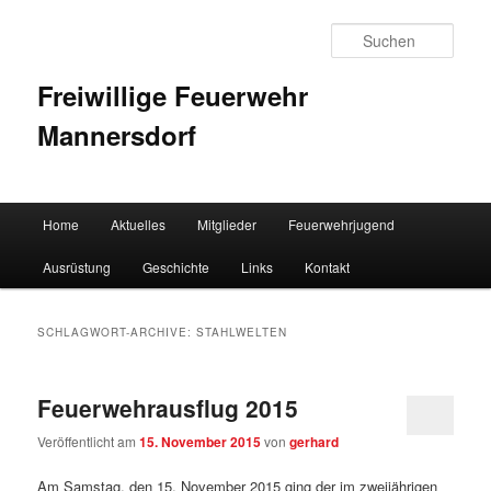
Such
Freiwillige Feuerwehr
Mannersdorf
Hauptmenü
Home
Aktuelles
Mitglieder
Feuerwehrjugend
Zum Inhalt wechseln
Zum sekundären Inhalt wechseln
Ausrüstung
Geschichte
Links
Kontakt
SCHLAGWORT-ARCHIVE:
STAHLWELTEN
Feuerwehrausflug 2015
Veröffentlicht am
15. November 2015
von
gerhard
Am Samstag, den 15. November 2015 ging der im zweijährigen