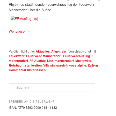
Rhythmus stattfindende Feuerwehrausflug der Feuerwehr
Mannersdorf über die Bühne.
Weiterlesen
→
Veröffentlicht unter
Aktuelles
,
Allgemein
|
Verschlagwortet mit
Feuerwehr
,
Feuerwehr Mannersdorf
,
Feuerwehrausflug
,
ff
mannersdorf
,
FF-Ausflug
,
Linz
,
mannersdorf
,
Mostgwölb
,
Rohrbach
,
stahlwelten
,
Villa sinnenreich
,
voestalpine
,
Zeilern
|
Kommentar hinterlassen
Suchen
SPENDEN AN DIE FEUERWEHR:
IBAN: AT70 3293 9000 0181 1132