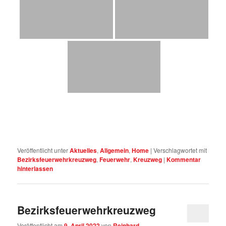
Veröffentlicht unter
Aktuelles
,
Allgemein
,
Home
|
Verschlagwortet mit
Bezirksfeuerwehrkreuzweg
,
Feuerwehr
,
Kreuzweg
|
Kommentar
hinterlassen
Bezirksfeuerwehrkreuzweg
Veröffentlicht am
9. April 2022
von
Reinhard