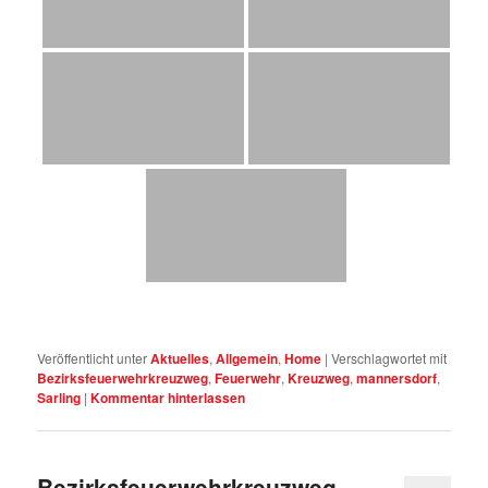
Veröffentlicht unter
Aktuelles
,
Allgemein
,
Home
|
Verschlagwortet mit
Bezirksfeuerwehrkreuzweg
,
Feuerwehr
,
Kreuzweg
,
mannersdorf
,
Sarling
|
Kommentar hinterlassen
Bezirksfeuerwehrkreuzweg