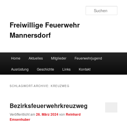
Such
Freiwillige Feuerwehr
Mannersdorf
Hauptmenü
Home
Aktuelles
Mitglieder
Feuerwehrjugend
Zum Inhalt wechseln
Zum sekundären Inhalt wechseln
Ausrüstung
Geschichte
Links
Kontakt
SCHLAGWORT-ARCHIVE:
KREUZWEG
Bezirksfeuerwehrkreuzweg
Veröffentlicht am
26. März 2024
von
Reinhard
Emsenhuber