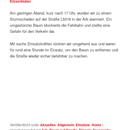
Emsenhuber
Am gestrigen Abend, kurz nach 17 Uhr, wurden wir zu einem
Sturmschaden auf der Straße L5316 in der Arb alarmiert. Ein
umgestürzter Baum blockierte die Fahrbahn und stellte eine
Gefahr für den Verkehr dar.
Mit sechs Einsatzkräften rückten wir umgehend aus und waren
für rund eine Stunde im Einsatz, um den Baum zu entfernen und
die Straße wieder sicher befahrbar zu machen.
Veröffentlicht unter
Aktuelles
,
Allgemein
,
Einsätze
,
Home
|
Verschlagwortet mit
Arb
,
Baum auf Straße
,
Einsatz
,
Feuerwehr
,