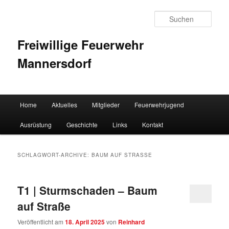
Such
Freiwillige Feuerwehr
Mannersdorf
Hauptmenü
Home
Aktuelles
Mitglieder
Feuerwehrjugend
Zum Inhalt wechseln
Zum sekundären Inhalt wechseln
Ausrüstung
Geschichte
Links
Kontakt
SCHLAGWORT-ARCHIVE:
BAUM AUF STRASSE
T1 | Sturmschaden – Baum
auf Straße
Veröffentlicht am
18. April 2025
von
Reinhard