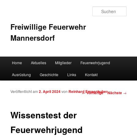
Such
Freiwillige Feuerwehr
Mannersdorf
Hauptmenü
Home
Aktuelles
Mitglieder
Feuerwehrjugend
Zum Inhalt wechseln
Zum sekundären Inhalt wechseln
Ausrüstung
Geschichte
Links
Kontakt
Veröffentlicht am
2. April 2024
von
Reinhard Emsenhuber
Artikelnavigation
←
Vorherige
Nächste
→
Wissenstest der
Feuerwehrjugend