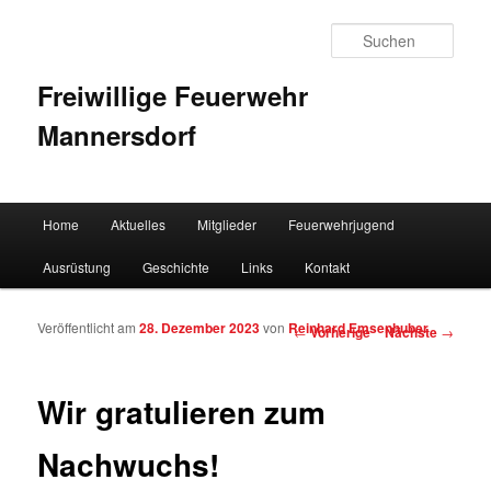
Such
Freiwillige Feuerwehr
Mannersdorf
Hauptmenü
Home
Aktuelles
Mitglieder
Feuerwehrjugend
Zum Inhalt wechseln
Zum sekundären Inhalt wechseln
Ausrüstung
Geschichte
Links
Kontakt
Veröffentlicht am
28. Dezember 2023
von
Reinhard Emsenhuber
Artikelnavigation
←
Vorherige
Nächste
→
Wir gratulieren zum
Nachwuchs!