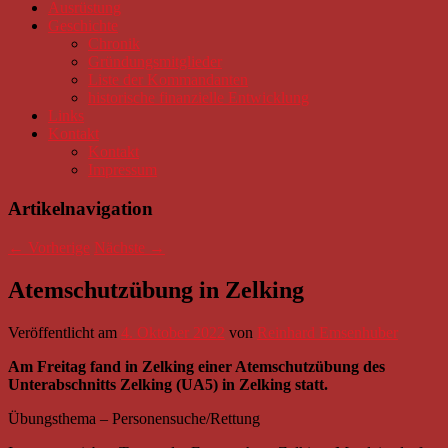
Ausrüstung
Geschichte
Chronik
Gründungsmitglieder
Liste der Kommandanten
historische finanzielle Entwicklung
Links
Kontakt
Kontakt
Impressum
Artikelnavigation
←
Vorherige
Nächste
→
Atemschutzübung in Zelking
Veröffentlicht am
4. Oktober 2022
von
Reinhard Emsenhuber
Am Freitag fand in Zelking einer Atemschutzübung des
Unterabschnitts Zelking (UA5) in Zelking statt.
Übungsthema – Personensuche/Rettung