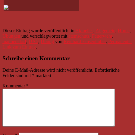
Dieser Eintrag wurde veröffentlicht in
Aktuelles
,
Allgemein
,
Home
,
Übungen
und verschlagwortet mit
atemschutz
,
Feuerwehr
,
mannersdorf
,
UA5
,
Übung
von
Reinhard Emsenhuber
.
Permanenter
Link zum Eintrag
.
Schreibe einen Kommentar
Deine E-Mail-Adresse wird nicht veröffentlicht.
Erforderliche
Felder sind mit
*
markiert
Kommentar
*