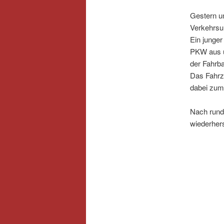
Gestern u
Verkehrsun
Ein junge
PKW aus 
der Fahrb
Das Fahrze
dabei zum 
Nach rund 
wiederhers