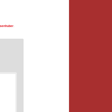
senhuber
.