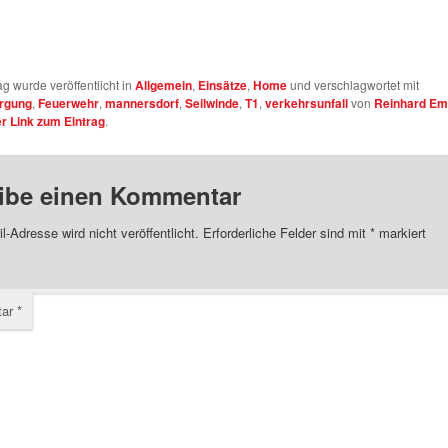
ag wurde veröffentlicht in
Allgemein
,
Einsätze
,
Home
und verschlagwortet mit
rgung
,
Feuerwehr
,
mannersdorf
,
Seilwinde
,
T1
,
verkehrsunfall
von
Reinhard Em
 Link zum Eintrag
.
ibe einen Kommentar
l-Adresse wird nicht veröffentlicht.
Erforderliche Felder sind mit
*
markiert
tar
*