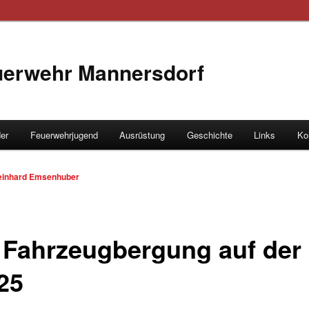
euerwehr Mannersdorf
der
Feuerwehrjugend
Ausrüstung
Geschichte
Links
Ko
hseln
einhard Emsenhuber
| Fahrzeugbergung auf der
25