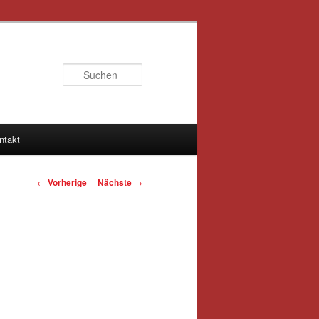
Suchen
ntakt
Artikelnavigation
←
Vorherige
Nächste
→