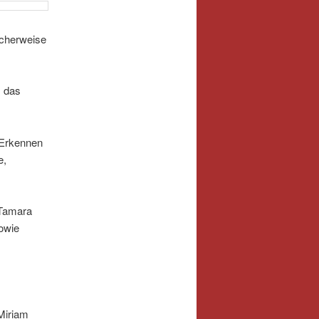
icherweise
m das
 Erkennen
e,
 Tamara
owie
Miriam