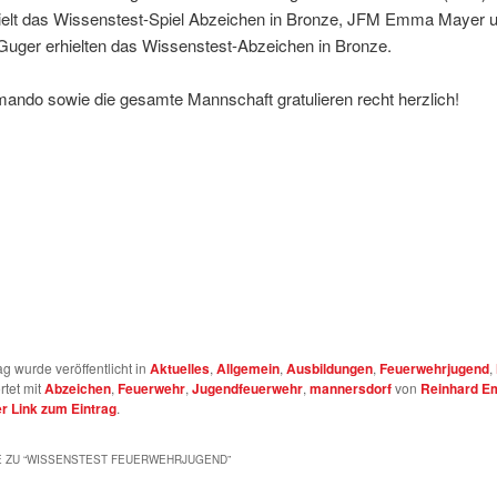
ielt das Wissenstest-Spiel Abzeichen in Bronze, JFM Emma Mayer
Guger erhielten das Wissenstest-Abzeichen in Bronze.
ndo sowie die gesamte Mannschaft gratulieren recht herzlich!
ag wurde veröffentlicht in
Aktuelles
,
Allgemein
,
Ausbildungen
,
Feuerwehrjugend
,
rtet mit
Abzeichen
,
Feuerwehr
,
Jugendfeuerwehr
,
mannersdorf
von
Reinhard E
 Link zum Eintrag
.
 ZU “
WISSENSTEST FEUERWEHRJUGEND
”