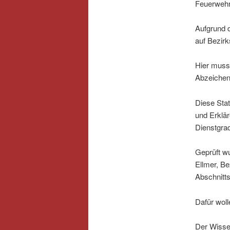
Feuerwehrj
Aufgrund 
auf Bezirk
Hier muss
Abzeichen 
Diese Sta
und Erklä
Dienstgrad
Geprüft w
Ellmer, Be
Abschnitt
Dafür woll
Der Wisse