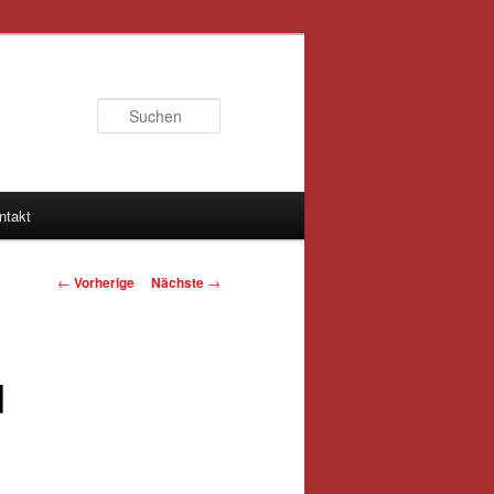
Suchen
ntakt
Artikelnavigation
←
Vorherige
Nächste
→
d