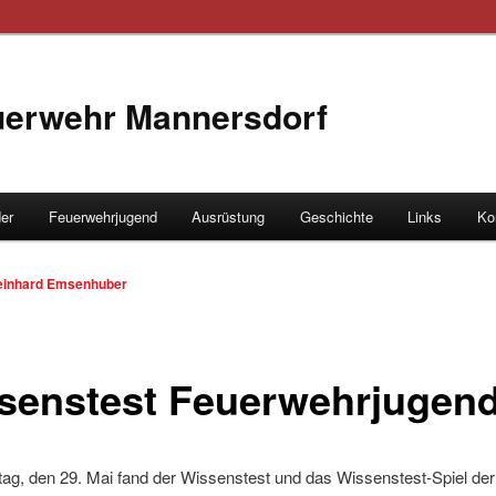
euerwehr Mannersdorf
der
Feuerwehrjugend
Ausrüstung
Geschichte
Links
Ko
hseln
einhard Emsenhuber
senstest Feuerwehrjugen
g, den 29. Mai fand der Wissenstest und das Wissenstest-Spiel der