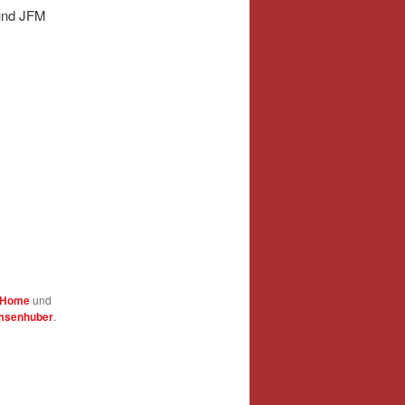
 und JFM
Home
und
msenhuber
.