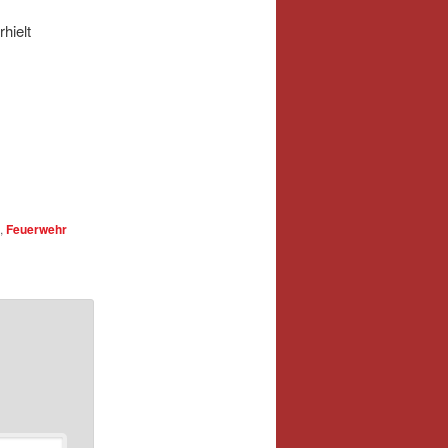
hielt
,
Feuerwehr