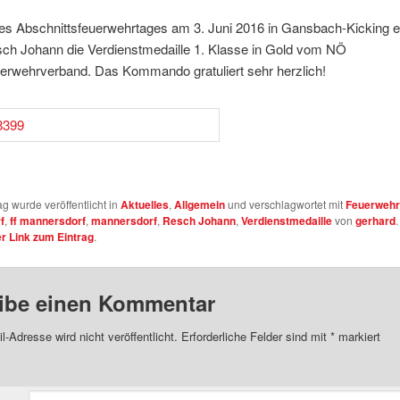
es Abschnittsfeuerwehrtages am 3. Juni 2016 in Gansbach-Kicking er
h Johann die Verdienstmedaille 1. Klasse in Gold vom NÖ
erwehrverband. Das Kommando gratuliert sehr herzlich!
ag wurde veröffentlicht in
Aktuelles
,
Allgemein
und verschlagwortet mit
Feuerwehr
f
,
ff mannersdorf
,
mannersdorf
,
Resch Johann
,
Verdienstmedaille
von
gerhard
.
 Link zum Eintrag
.
ibe einen Kommentar
l-Adresse wird nicht veröffentlicht.
Erforderliche Felder sind mit
*
markiert