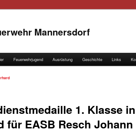
euerwehr Mannersdorf
der
Feuerwehrjugend
Ausrüstung
Geschichte
Links
Ko
hseln
rhard
dienstmedaille 1. Klasse in
d für EASB Resch Johann