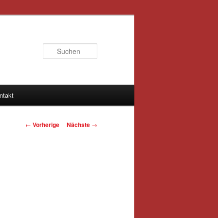
Suchen
ntakt
Artikelnavigation
←
Vorherige
Nächste
→