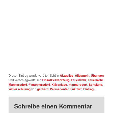
Dieser Eintrag wurde veröffentlicht in
Aktuelles
,
Allgemein
,
Übungen
und verschlagwortet mit
Einsatzleitfahrzeug
,
Feuerwehr
,
Feuerwehr
Mannersdorf
,
ff mannersdorf
,
Kläranlage
,
mannersdorf
,
Schulung
,
winterschulung
von
gerhard
.
Permanenter Link zum Eintrag
.
Schreibe einen Kommentar