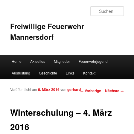
Such
Freiwillige Feuerwehr
Mannersdorf
Hauptmenü
Home
Aktuelles
Mitglieder
Feuerwehrjugend
Zum Inhalt wechseln
Zum sekundären Inhalt wechseln
Ausrüstung
Geschichte
Links
Kontakt
Veröffentlicht am
6. März 2016
von
gerhard
Artikelnavigation
←
Vorherige
Nächste
→
Winterschulung – 4. März
2016