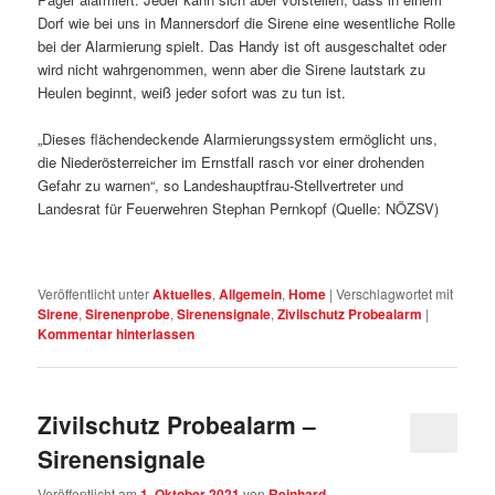
Dorf wie bei uns in Mannersdorf die Sirene eine wesentliche Rolle
bei der Alarmierung spielt. Das Handy ist oft ausgeschaltet oder
wird nicht wahrgenommen, wenn aber die Sirene lautstark zu
Heulen beginnt, weiß jeder sofort was zu tun ist.
„Dieses flächendeckende Alarmierungssystem ermöglicht uns,
die Niederösterreicher im Ernstfall rasch vor einer drohenden
Gefahr zu warnen“, so Landeshauptfrau-Stellvertreter und
Landesrat für Feuerwehren Stephan Pernkopf (Quelle: NÖZSV)
Veröffentlicht unter
Aktuelles
,
Allgemein
,
Home
|
Verschlagwortet mit
Sirene
,
Sirenenprobe
,
Sirenensignale
,
Zivilschutz Probealarm
|
Kommentar hinterlassen
Zivilschutz Probealarm –
Sirenensignale
Veröffentlicht am
1. Oktober 2021
von
Reinhard