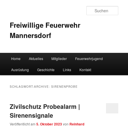
Such
Freiwillige Feuerwehr
Mannersdorf
Hauptmenü
Home
Aktuelles
Mitglieder
Feuerwehrjugend
Zum Inhalt wechseln
Zum sekundären Inhalt wechseln
Ausrüstung
Geschichte
Links
Kontakt
SCHLAGWORT-ARCHIVE:
SIRENENPROBE
Zivilschutz Probealarm |
Sirenensignale
Veröffentlicht am
5. Oktober 2023
von
Reinhard