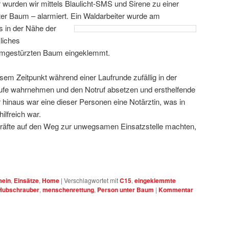
wurden wir mittels Blaulicht-SMS und Sirene zu einer
er Baum – alarmiert.
Ein Waldarbeiter wurde am
 in der Nähe der
liches
umgestürzten Baum eingeklemmt.
sem Zeitpunkt während einer Laufrunde zufällig in der
rufe wahrnehmen und den Notruf absetzen und ersthelfende
hinaus war eine dieser Personen eine Notärztin, was in
hilfreich war.
räfte auf den Weg zur unwegsamen Einsatzstelle machten,
mein
,
Einsätze
,
Home
|
Verschlagwortet mit
C15
,
eingeklemmte
Hubschrauber
,
menschenrettung
,
Person unter Baum
|
Kommentar