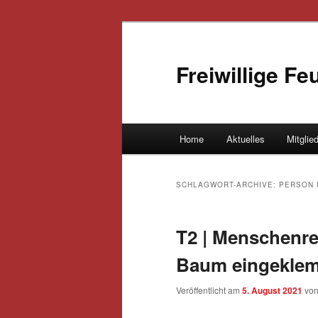
Freiwillige F
Hauptmenü
Home
Aktuelles
Mitglie
Zum Inhalt wechseln
Zum sekundären Inhalt wec
SCHLAGWORT-ARCHIVE:
PERSON 
T2 | Menschenre
Baum eingekle
Veröffentlicht am
5. August 2021
vo