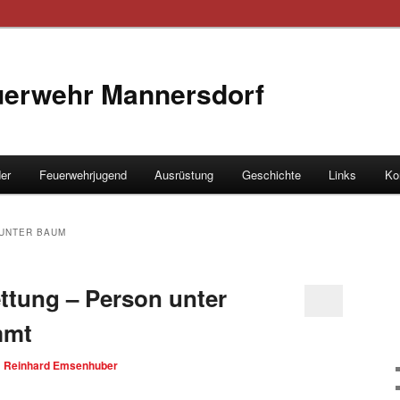
euerwehr Mannersdorf
der
Feuerwehrjugend
Ausrüstung
Geschichte
Links
Ko
hseln
UNTER BAUM
ttung – Person unter
mmt
n
Reinhard Emsenhuber