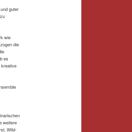
und guter
 zu
rk wie
 zogen die
die
ab es
 kreative
ensemble
inarischen
e weitere
st, Wild-