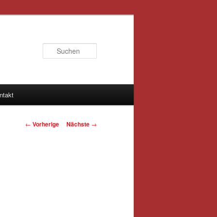
Suchen
ntakt
Artikelnavigation
←
Vorherige
Nächste
→