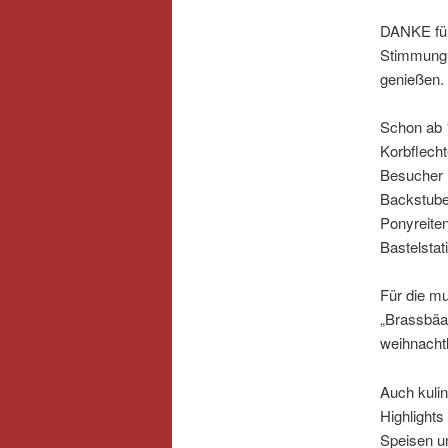
DANKE für
Stimmung s
genießen.
Schon ab 
Korbflech
Besucher 
Backstube,
Ponyreiten
Bastelstat
Für die m
„Brassbäan
weihnacht
Auch kuli
Highlight
Speisen un