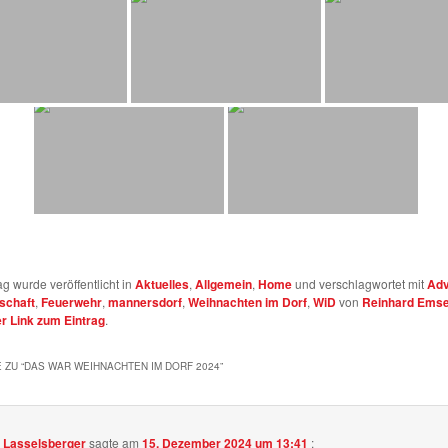
ag wurde veröffentlicht in
Aktuelles
,
Allgemein
,
Home
und verschlagwortet mit
Adv
schaft
,
Feuerwehr
,
mannersdorf
,
Weihnachten im Dorf
,
WiD
von
Reinhard Ems
 Link zum Eintrag
.
 ZU “
DAS WAR WEIHNACHTEN IM DORF 2024
”
a Lasselsberger
sagte am
15. Dezember 2024 um 13:41
: