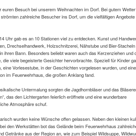
 euren Besuch bei unserem Weihnachten im Dorf. Bei gutem Wetter 
trömten zahlreiche Besucher ins Dorf, um die vielfältigen Angebote
14 Uhr gab es an 10 Stationen viel zu entdecken. Kunst und Handwe
ten, Drechselhandwerk, Holzschnitzerei, Nähstube und Bier-Stacheln
in ihren Bann. Besonders beliebt waren auch das Kerzenziehen und 
 die viele begeisterte Gesichter hervorbrachte. Speziell für Kinder g
, eine Vorlesestube, in der Geschichten vorgelesen wurden, und eine
ion im Feuerwehrhaus, die großen Anklang fand.
usikalische Untermalung sorgten die Jagdhornbläser und das Bläser
“, das den Lichtergarten feierlich eröffnete und eine wunderbare
liche Atmosphäre schuf.
narisch wurden keine Wünsche offen gelassen. Neben den kleinen kul
s bei den Werkstätten bot das Gelände beim Feuerwehrhaus zahlreich
d Getränke aus der Region an, wie zum Beispiel Wildsuppe, Wildwur