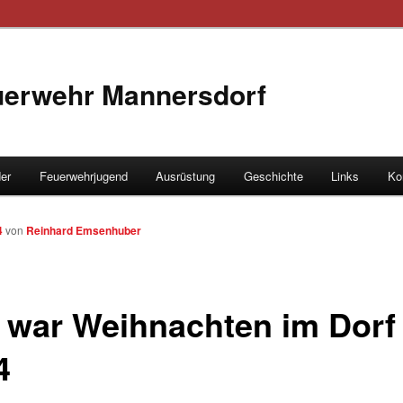
euerwehr Mannersdorf
der
Feuerwehrjugend
Ausrüstung
Geschichte
Links
Ko
hseln
4
von
Reinhard Emsenhuber
 war Weihnachten im Dorf
4