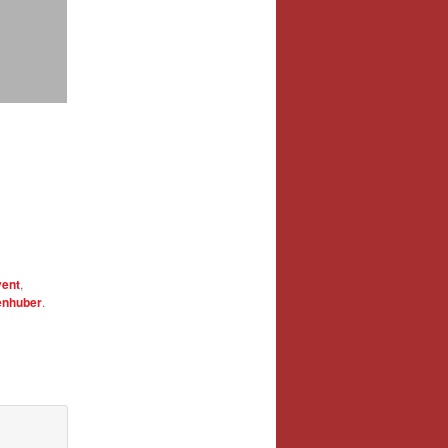
ent
,
enhuber
.