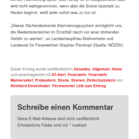
wird nicht wahrgenommen, wenn aber die Sirene lautstark zu
Heulen beginnt, weiß jeder sofort was zu tun ist.
„Dieses flächendeckende Alarmierungssystem ermöglicht uns,
die Niederösterreicher im Ernstfall rasch vor einer drohenden
Gefahr zu warnen“, so Landeshauptfrau-Stellvertreter und
Landesrat für Feuerwehren Stephan Pernkopf (Quelle: NÖZSV)
Dieser Eintrag wurde veröffentlicht in
Aktuelles
,
Allgemein
,
Home
und verschlagwortet mit
AT-Alert
,
Feuerwehr
,
Feuerwehr
Mannersdorf
,
Probealarm
,
Sirene
,
Sirenen
,
Zivilschutzalarm
von
Reinhard Emsenhuber
.
Permanenter Link zum Eintrag
.
Schreibe einen Kommentar
Deine E-Mail-Adresse wird nicht veröffentlicht.
Erforderliche Felder sind mit
*
markiert