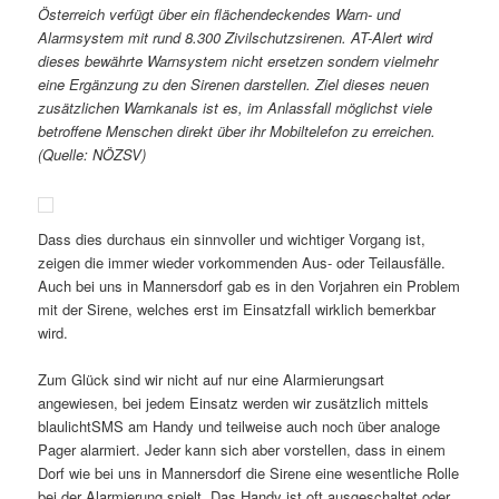
Österreich verfügt über ein flächendeckendes Warn- und
Alarmsystem mit rund 8.300 Zivilschutzsirenen. AT-Alert wird
dieses bewährte Warnsystem nicht ersetzen sondern vielmehr
eine Ergänzung zu den Sirenen darstellen. Ziel dieses neuen
zusätzlichen Warnkanals ist es, im Anlassfall möglichst viele
betroffene Menschen direkt über ihr Mobiltelefon zu erreichen.
(Quelle: NÖZSV)
Dass dies durchaus ein sinnvoller und wichtiger Vorgang ist,
zeigen die immer wieder vorkommenden Aus- oder Teilausfälle.
Auch bei uns in Mannersdorf gab es in den Vorjahren ein Problem
mit der Sirene, welches erst im Einsatzfall wirklich bemerkbar
wird.
Zum Glück sind wir nicht auf nur eine Alarmierungsart
angewiesen, bei jedem Einsatz werden wir zusätzlich mittels
blaulichtSMS am Handy und teilweise auch noch über analoge
Pager alarmiert. Jeder kann sich aber vorstellen, dass in einem
Dorf wie bei uns in Mannersdorf die Sirene eine wesentliche Rolle
bei der Alarmierung spielt. Das Handy ist oft ausgeschaltet oder