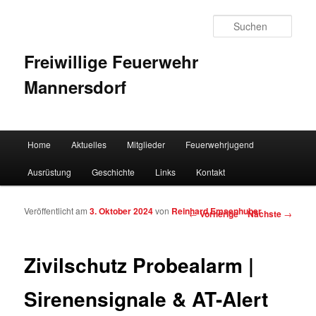
Such
Freiwillige Feuerwehr
Mannersdorf
Hauptmenü
Home
Aktuelles
Mitglieder
Feuerwehrjugend
Zum Inhalt wechseln
Zum sekundären Inhalt wechseln
Ausrüstung
Geschichte
Links
Kontakt
Veröffentlicht am
3. Oktober 2024
von
Reinhard Emsenhuber
Artikelnavigation
←
Vorherige
Nächste
→
Zivilschutz Probealarm |
Sirenensignale & AT-Alert