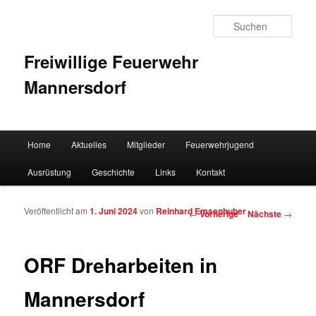
Such
Freiwillige Feuerwehr
Mannersdorf
Hauptmenü
Home
Aktuelles
Mitglieder
Feuerwehrjugend
Zum Inhalt wechseln
Zum sekundären Inhalt wechseln
Ausrüstung
Geschichte
Links
Kontakt
Veröffentlicht am
1. Juni 2024
von
Reinhard Emsenhuber
Artikelnavigation
←
Vorherige
Nächste
→
ORF Dreharbeiten in
Mannersdorf