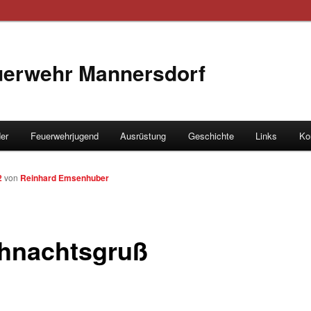
euerwehr Mannersdorf
der
Feuerwehrjugend
Ausrüstung
Geschichte
Links
Ko
hseln
2
von
Reinhard Emsenhuber
hnachtsgruß