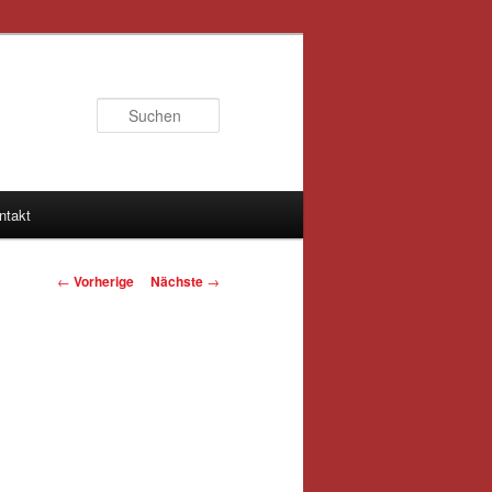
Suchen
ntakt
Artikelnavigation
←
Vorherige
Nächste
→