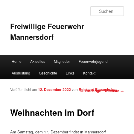
Such
Freiwillige Feuerwehr
Mannersdorf
Hauptmenü
Home
Aktuelles
Mitglieder
Feuerwehrjugend
Zum Inhalt wechseln
Zum sekundären Inhalt wechseln
Ausrüstung
Geschichte
Links
Kontakt
Veröffentlicht am
12. Dezember 2022
von
Reinhard Emsenhuber
Artikelnavigation
←
Vorherige
Nächste
→
Weihnachten im Dorf
Am Samstag, dem 17. Dezember findet in Mannersdorf