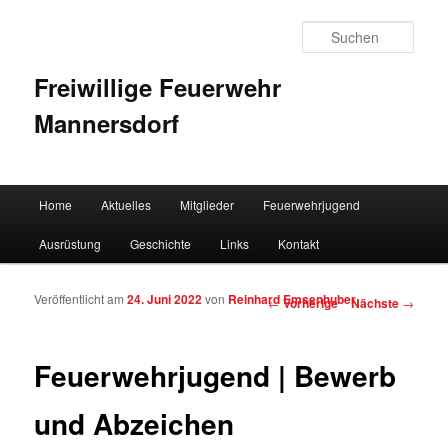
Such
Freiwillige Feuerwehr
Mannersdorf
Hauptmenü
Home
Aktuelles
Mitglieder
Feuerwehrjugend
Zum Inhalt wechseln
Zum sekundären Inhalt wechseln
Ausrüstung
Geschichte
Links
Kontakt
Veröffentlicht am
24. Juni 2022
von
Reinhard Emsenhuber
Artikelnavigation
←
Vorherige
Nächste
→
Feuerwehrjugend | Bewerb
und Abzeichen