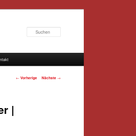
Suchen
ntakt
Artikelnavigation
←
Vorherige
Nächste
→
r |