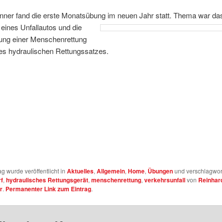
ner fand die erste Monatsübung im neuen Jahr statt.
Thema war das 
eines Unfallautos und die
ung einer Menschenrettung
des hydraulischen Rettungssatzes.
ag wurde veröffentlicht in
Aktuelles
,
Allgemein
,
Home
,
Übungen
und verschlagwor
f
,
hydraulisches Rettungsgerät
,
menschenrettung
,
verkehrsunfall
von
Reinhar
r
.
Permanenter Link zum Eintrag
.