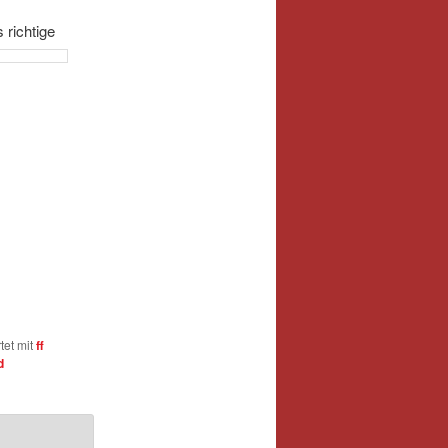
richtige
tet mit
ff
d