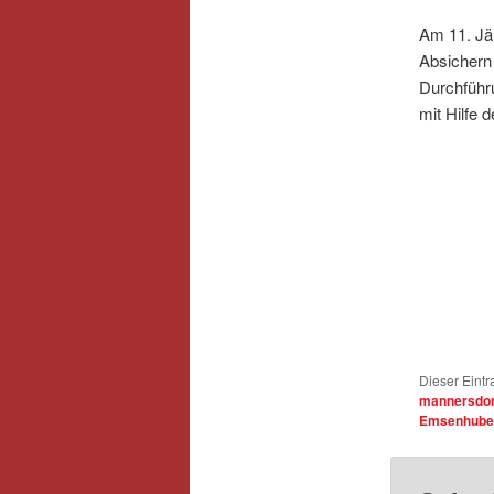
Am 11. Jän
Absichern 
Durchführ
mit Hilfe 
Dieser Eintr
mannersdor
Emsenhube