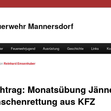
euerwehr Mannersdorf
der
Feuerwehrjugend
Ausrüstung
Geschichte
Links
Ko
hseln
on
Reinhard Emsenhuber
htrag: Monatsübung Jänne
schenrettung aus KFZ