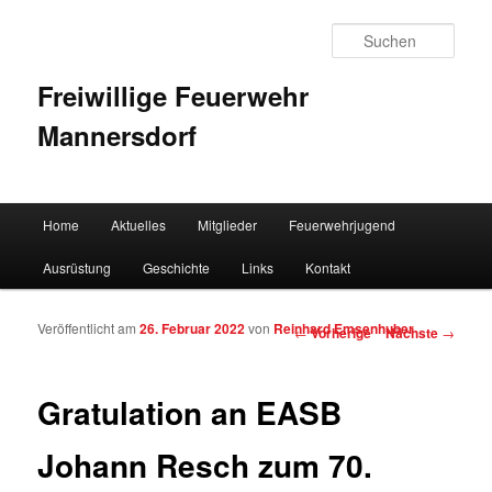
Such
Freiwillige Feuerwehr
Mannersdorf
Hauptmenü
Home
Aktuelles
Mitglieder
Feuerwehrjugend
Zum Inhalt wechseln
Zum sekundären Inhalt wechseln
Ausrüstung
Geschichte
Links
Kontakt
Veröffentlicht am
26. Februar 2022
von
Reinhard Emsenhuber
Artikelnavigation
←
Vorherige
Nächste
→
Gratulation an EASB
Johann Resch zum 70.