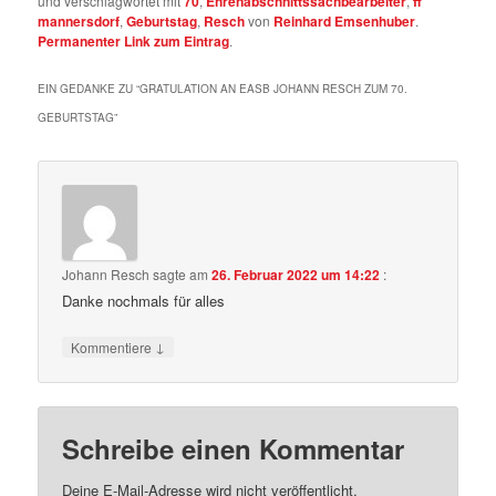
und verschlagwortet mit
70
,
Ehrenabschnittssachbearbeiter
,
ff
mannersdorf
,
Geburtstag
,
Resch
von
Reinhard Emsenhuber
.
Permanenter Link zum Eintrag
.
EIN GEDANKE ZU “
GRATULATION AN EASB JOHANN RESCH ZUM 70.
GEBURTSTAG
”
Johann Resch
sagte am
26. Februar 2022 um 14:22
:
Danke nochmals für alles
↓
Kommentiere
Schreibe einen Kommentar
Deine E-Mail-Adresse wird nicht veröffentlicht.